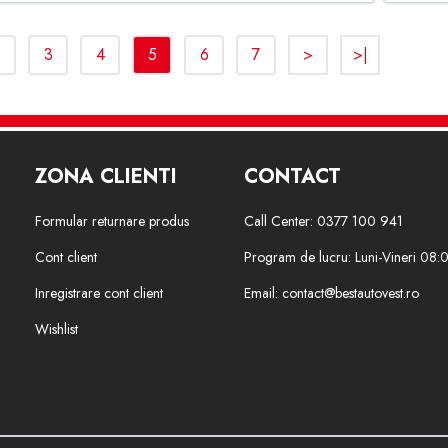
<
3
4
5
6
7
>
>|
ZONA CLIENTI
CONTACT
Formular returnare produs
Call Center: 0377 100 941
Cont client
Program de lucru: Luni-Vineri 08:
Inregistrare cont client
Email: contact@bestautovest.ro
Wishlist