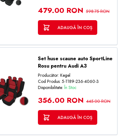
479.00 RON
598.75 RON
ADAUGĂ ÎN COȘ
Set huse scaune auto SportLine
Rosu pentru Audi A3
Producător: Kegel
Cod Produs: 5-1189-236-4060-3
Disponibilitate:
În Stoc
356.00 RON
445.00 RON
ADAUGĂ ÎN COȘ