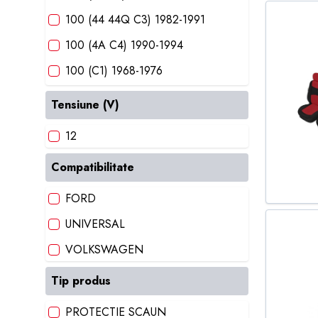
100 (44 44Q C3) 1982-1991
100 (4A C4) 1990-1994
100 (C1) 1968-1976
100 AVANT (43 C2) 1977-1983
Tensiune (V)
100 AVANT (44 44Q C3) 1982-
12
1990
100 AVANT (4A C4) 1990-1994
Compatibilitate
1007 (KM_) 2005-
FORD
105120 (744) 1983-1990
UNIVERSAL
106 I (1A 1C) 1991-1996
VOLKSWAGEN
106 II (1) 1996-
Tip produs
121 III (JASM JBSM) 1996-2003
PROTECTIE SCAUN
1310 COMBI 1983-2004