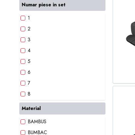
VERDE
Numar piese in set
1
2
3
4
5
6
7
8
9
Material
10
BAMBUS
BUMBAC