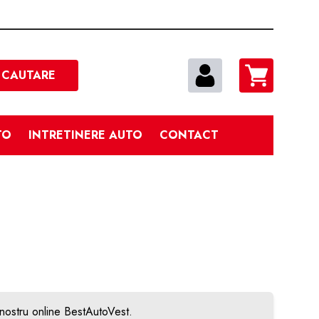
Cautare
CAUTARE
TO
INTRETINERE AUTO
CONTACT
 nostru online BestAutoVest.