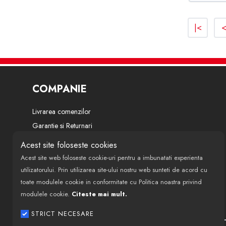
205 I (741A/C) 1983-1987
|<
206 CC (2D) 2000-
206 SW (2E/K) 2002-
206 HATCHBACK (2A/C) 1998-
206 LIMUZINA 2007-
COMPANIE
206+ (T3E) 2009-
Livrarea comenzilor
207 (WA_ WC_) 2006-
Garantie si Returnari
207 CC (WD_) 2007-
Termeni si conditii
Acest site foloseste cookies
Politica de confidentialitate
207 SW (WK_) 2007-
Acest site web foloseste cookie-uri pentru a imbunatati experienta
Despre noi
utilizatorului. Prin utilizarea site-ului nostru web sunteti de acord cu
207 VAN 2007-
toate modulele cookie in conformitate cu Politica noastra privind
Modalitati de finantare si plata
207 LIMUZINA 2007-
modulele cookie.
Citeste mai mult.
Politica de utilizare cookie-uri
3 (BK) 2003-2009
ANPC
STRICT NECESARE