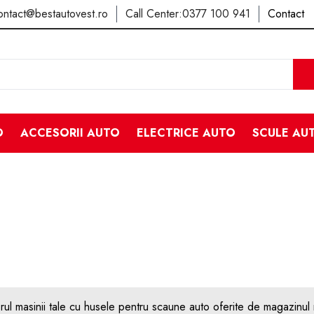
ontact@bestautovest.ro
Call Center:
0377 100 941
Contact
O
ACCESORII AUTO
ELECTRICE AUTO
SCULE AU
orul masinii tale cu husele pentru scaune auto oferite de magazinul