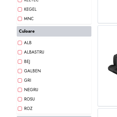
KEGEL
MNC
ROUTE 66
Culoare
STREETWIZE
ALB
SUMEX
ALBASTRU
BEJ
GALBEN
GRI
NEGRU
ROSU
ROZ