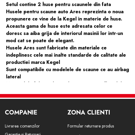
Setul contine 2 huse pentru scaunele din fata
Husele pentru scaune auto Ares reprezinta o noua
propunere ce vine de la Kegel in materie de huse.
Aceasta gama de huse este adresata celor ce
doresc sa aiba grija de interiorul masinii lor intr-un
mod cat se poate de elegant.
Husele Ares sunt fabricate din materiale ce
indeplinesc cele mai inalte standarde de calitate ale
productiei marca Kegel
Sunt compatibile cu modelele de scaune ce au airbag
lateral
Materialele folosite la productie nu sunt inflamabile
Toate husele din gama Kegel sunt certificate TUV
Husele sunt fabricate in Polonia
COMPANIE
ZONA CLIENTI
AUDI
A4 de la 2009 Q3
Livrarea comenzilor
Formular returnare produs
BMW
Seria 1 Seria 3 E36
Garantie si Returnari