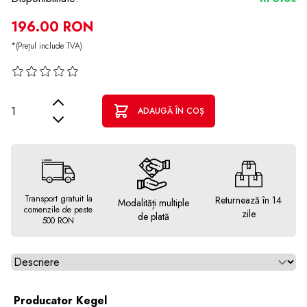
196.00 RON
*(Prețul include TVA)
Cantitate
ADAUGĂ ÎN COȘ
Transport gratuit la
Returnează în 14
Modalități multiple
comenzile de peste
zile
de plată
500 RON
Alegeti tab
Producator Kegel