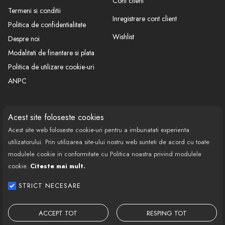
Cont client
Termeni si conditii
Inregistrare cont client
Politica de confidentialitate
Wishlist
Despre noi
Modalitati de finantare si plata
Politica de utilizare cookie-uri
ANPC
CONTACT
SOCIAL
Acest site foloseste cookies
Acest site web foloseste cookie-uri pentru a imbunatati experienta
Call Center: 0377 100 941
utilizatorului. Prin utilizarea site-ului nostru web sunteti de acord cu toate
Program de lucru: Luni-Vineri
modulele cookie in conformitate cu Politica noastra privind modulele
08:00 - 18:00
cookie.
Citeste mai mult.
Email: contact@bestautovest.ro
STRICT NECESARE
Copyright © 2022 E-AUTOPARTS EUROPA
SRL CUI: 32372789, Reg.Com.:
ACCEPT TOT
RESPING TOT
J02/1129/2013