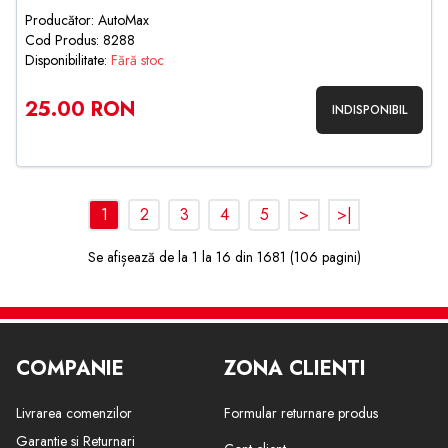
Producător: AutoMax
Cod Produs: 8288
Disponibilitate:
Fără stoc
25.00 RON
INDISPONIBIL
1
2
3
4
5
>
>|
Se afișează de la 1 la 16 din 1681 (106 pagini)
COMPANIE
ZONA CLIENTI
Livrarea comenzilor
Formular returnare produs
Garantie si Returnari