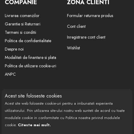
COMPANIE
ZONA CLIENTI
Livrarea comenzilor
Formular returnare produs
Garantie si Returnari
Cont client
Termeni si conditii
Inregistrare cont client
Politica de confidentialitate
Wishlist
Despre noi
Modalitati de finantare si plata
Politica de utilizare cookie-uri
ANPC
CONTACT
SOCIAL
Acest site foloseste cookies
Acest site web foloseste cookie-uri pentru a imbunatati experienta
Call Center: 0377 100 941
utilizatorului. Prin utilizarea site-ului nostru web sunteti de acord cu toate
Program de lucru: Luni-Vineri
modulele cookie in conformitate cu Politica noastra privind modulele
08:00 - 18:00
cookie.
Citeste mai mult.