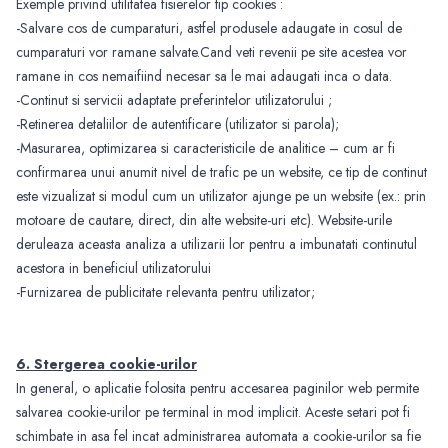
Exemple privind utilitatea fisierelor tip cookies :
-Salvare cos de cumparaturi, astfel produsele adaugate in cosul de
cumparaturi vor ramane salvate.Cand veti revenii pe site acestea vor
ramane in cos nemaifiind necesar sa le mai adaugati inca o data.
-Continut si servicii adaptate preferintelor utilizatorului ;
-Retinerea detaliilor de autentificare (utilizator si parola);
-Masurarea, optimizarea si caracteristicile de analitice – cum ar fi
confirmarea unui anumit nivel de trafic pe un website, ce tip de continut
este vizualizat si modul cum un utilizator ajunge pe un website (ex.: prin
motoare de cautare, direct, din alte website-uri etc). Website-urile
deruleaza aceasta analiza a utilizarii lor pentru a imbunatati continutul
acestora in beneficiul utilizatorului
-Furnizarea de publicitate relevanta pentru utilizator;
6. Stergerea cookie-urilor
In general, o aplicatie folosita pentru accesarea paginilor web permite
salvarea cookie-urilor pe terminal in mod implicit. Aceste setari pot fi
schimbate in asa fel incat administrarea automata a cookie-urilor sa fie