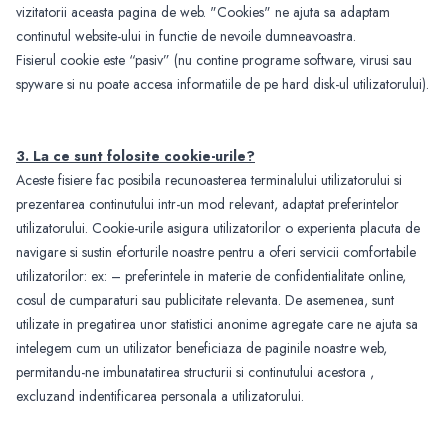
vizitatorii aceasta pagina de web. "Cookies" ne ajuta sa adaptam
continutul website-ului in functie de nevoile dumneavoastra.
Fisierul cookie este “pasiv” (nu contine programe software, virusi sau
spyware si nu poate accesa informatiile de pe hard disk-ul utilizatorului).
3. La ce sunt folosite cookie-urile?
Aceste fisiere fac posibila recunoasterea terminalului utilizatorului si
prezentarea continutului intr-un mod relevant, adaptat preferintelor
utilizatorului. Cookie-urile asigura utilizatorilor o experienta placuta de
navigare si sustin eforturile noastre pentru a oferi servicii comfortabile
utilizatorilor: ex: – preferintele in materie de confidentialitate online,
cosul de cumparaturi sau publicitate relevanta. De asemenea, sunt
utilizate in pregatirea unor statistici anonime agregate care ne ajuta sa
intelegem cum un utilizator beneficiaza de paginile noastre web,
permitandu-ne imbunatatirea structurii si continutului acestora ,
excluzand indentificarea personala a utilizatorului.