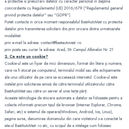
a protectiei si prelucrarii datelor cu caracter personal in deplina
concordanta cu Regulamentul (UE) 2016/679 ("Regulamentul general
privind protectia datelor" sau "GDPR").
Puteti contacta in orice moment responsabilul BestAutoVest cu protectia
datelor prin transmiterea solicitarii dvs prin oricare dintre urmatoarele
modalitati:
prin e-mail la adresa: contact@bestautovest .ro
prin posta sau curier la adresa: Arad, Str Campul Albinelor Nr. 21
2. Ce este un cookie?
Cookie-ul este un fișier de mici dimensiuni, format din litere și numere,
care va fi stocat pe computerul, terminalul mobil sau alte echipamente
ale unui utilizator de pe care se accesează internetul. Cookie-ul este
instalat prin solicitarea emisă de către terminalul utilizatorului către
BestAutoVest sau către un server al unei terțe părți.
Aceasta tehnologie de stocare automata a datelor se foloseste pentru a
colecta informatii precum tipul de browser (Interner Explorer, Chrome,
Safari, etc) si sistemul de operare(Windows, Android, Ios, Linux),
pagina sursa, denumirea domeniului din care vizitatorul s-a conectat la
site-ul BestAutoVest .ro etc, cu scopul de a intelege cum folosesc