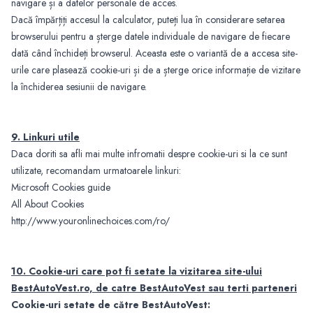
navigare și a datelor personale de acces.
Dacă împărțiți accesul la calculator, puteți lua în considerare setarea
browserului pentru a șterge datele individuale de navigare de fiecare
dată când închideți browserul. Aceasta este o variantă de a accesa site-
urile care plasează cookie-uri și de a șterge orice informație de vizitare
la închiderea sesiunii de navigare.
9. Linkuri utile
Daca doriti sa afli mai multe infromatii despre cookie-uri si la ce sunt
utilizate, recomandam urmatoarele linkuri:
Microsoft Cookies guide
All About Cookies
http://www.youronlinechoices.com/ro/
10. Cookie-uri care pot fi setate la vizitarea site-ului
BestAutoVest.ro, de catre BestAutoVest sau terti parteneri
Cookie-uri setate de către BestAutoVest: