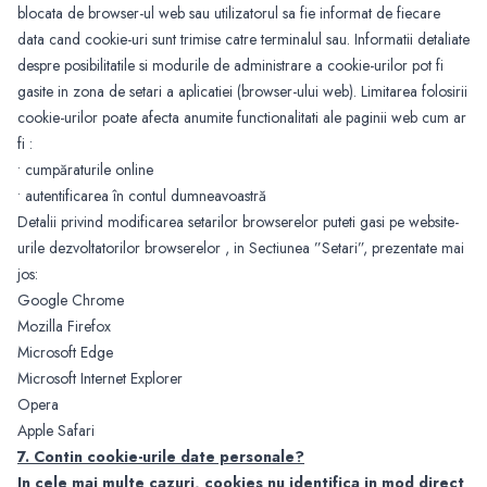
blocata de browser-ul web sau utilizatorul sa fie informat de fiecare
data cand cookie-uri sunt trimise catre terminalul sau. Informatii detaliate
despre posibilitatile si modurile de administrare a cookie-urilor pot fi
gasite in zona de setari a aplicatiei (browser-ului web). Limitarea folosirii
cookie-urilor poate afecta anumite functionalitati ale paginii web cum ar
fi :
• cumpăraturile online
• autentificarea în contul dumneavoastră
Detalii privind modificarea setarilor browserelor puteti gasi pe website-
urile dezvoltatorilor browserelor , in Sectiunea ”Setari”, prezentate mai
jos:
Google Chrome
Mozilla Firefox
Microsoft Edge
Microsoft Internet Explorer
Opera
Apple Safari
7
. Contin cookie-urile date personale?
In cele mai multe cazuri, cookies nu identifica in mod direct