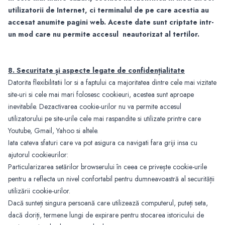
utilizatorii de Internet, ci terminalul de pe care acestia au
accesat anumite pagini web. Aceste date sunt criptate intr-
un mod care nu permite accesul neautorizat al tertilor.
8. Securitate și aspecte legate de confidențialitate
Datorita flexibilitatii lor si a faptului ca majoritatea dintre cele mai vizitate
site-uri si cele mai mari folosesc cookieuri, acestea sunt aproape
inevitabile. Dezactivarea cookie-urilor nu va permite accesul
utilizatorului pe site-urile cele mai raspandite si utilizate printre care
Youtube, Gmail, Yahoo si altele.
Iata cateva sfaturi care va pot asigura ca navigati fara griji insa cu
ajutorul cookieurilor:
Particularizarea setărilor browserului în ceea ce privește cookie-urile
pentru a reflecta un nivel confortabil pentru dumneavoastră al securității
utilizării cookie-urilor.
Dacă sunteți singura persoană care utilizează computerul, puteți seta,
dacă doriți, termene lungi de expirare pentru stocarea istoricului de