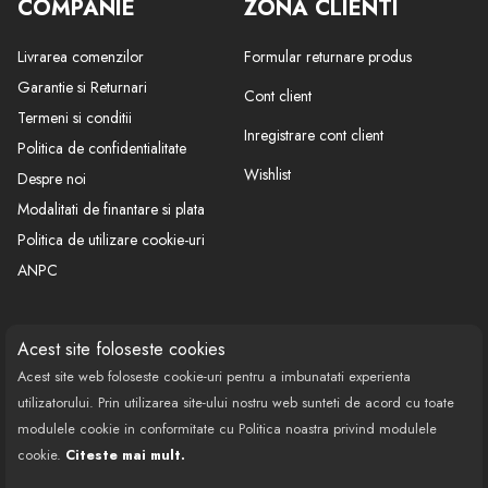
COMPANIE
ZONA CLIENTI
Livrarea comenzilor
Formular returnare produs
Garantie si Returnari
Cont client
Termeni si conditii
Inregistrare cont client
Politica de confidentialitate
Wishlist
Despre noi
Modalitati de finantare si plata
Politica de utilizare cookie-uri
ANPC
CONTACT
SOCIAL
Acest site foloseste cookies
Acest site web foloseste cookie-uri pentru a imbunatati experienta
Call Center: 0377 100 941
utilizatorului. Prin utilizarea site-ului nostru web sunteti de acord cu toate
Program de lucru: Luni-Vineri
modulele cookie in conformitate cu Politica noastra privind modulele
08:00 - 18:00
cookie.
Citeste mai mult.