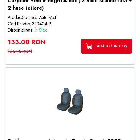
Carpoint Velour negru 4 buc ( 2 huse scaune fata +
2 huse tetiere)
Producător: Best Auto Vest
Cod Produs: 310404-91
Disponibilitate:
În Stoc
133.00 RON
ADAUGĂ ÎN COȘ
166.25 RON