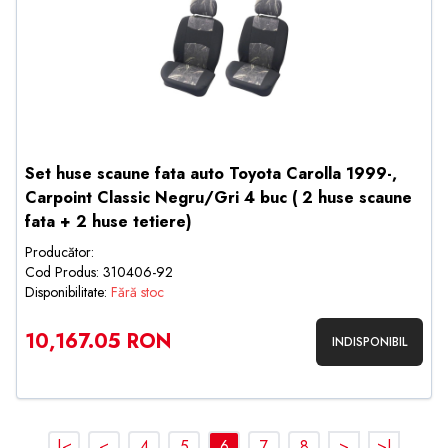
Set huse scaune fata auto Toyota Carolla 1999-,
Carpoint Classic Negru/Gri 4 buc ( 2 huse scaune
fata + 2 huse tetiere)
Producător:
Cod Produs: 310406-92
Disponibilitate:
Fără stoc
10,167.05 RON
INDISPONIBIL
|<
<
4
5
6
7
8
>
>|