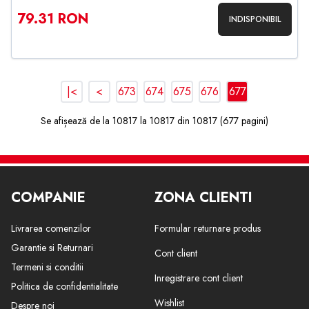
79.31 RON
INDISPONIBIL
|<
<
673
674
675
676
677
Se afișează de la 10817 la 10817 din 10817 (677 pagini)
COMPANIE
ZONA CLIENTI
Livrarea comenzilor
Formular returnare produs
Garantie si Returnari
Cont client
Termeni si conditii
Inregistrare cont client
Politica de confidentialitate
Wishlist
Despre noi