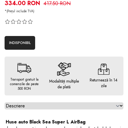
334.00 RON
417.50 RON
*(Prețul include TVA)
INDISPONIBIL
Transport gratuit la
Returnează în 14
Modalități multiple
comenzile de peste
zile
de plată
500 RON
Alegeti tab
Huse auto Black Sea Super L AirBag