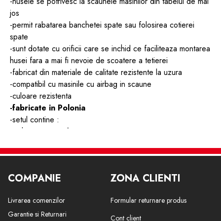
-husele se potrivesc la scaunele masinilor din tabelul de mai
jos
-permit rabatarea banchetei spate sau folosirea cotierei
spate
-sunt dotate cu orificii care se inchid ce faciliteaza montarea
husei fara a mai fi nevoie de scoatere a tetierei
-fabricat din materiale de calitate rezistente la uzura
-compatibil cu masinile cu airbag in scaune
-culoare rezistenta
-fabricate in Polonia
-setul contine :
2 huse scaune fata
1 husa scaun spate
1 husa pentru spatarul scaunului din spate
5 huse tetiere
COMPANIE
ZONA CLIENTI
carlige montare
Livrarea comenzilor
Formular returnare produs
Garantie si Returnari
Cont client