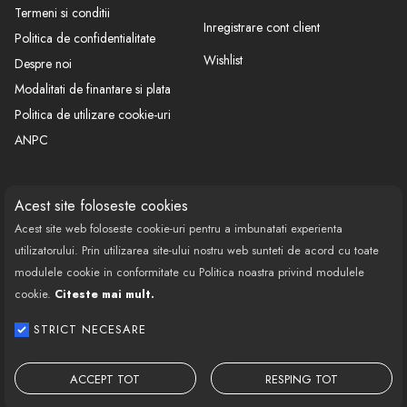
Termeni si conditii
Inregistrare cont client
Politica de confidentialitate
Wishlist
Despre noi
Modalitati de finantare si plata
Politica de utilizare cookie-uri
ANPC
CONTACT
SOCIAL
Acest site foloseste cookies
Acest site web foloseste cookie-uri pentru a imbunatati experienta
Call Center: 0377 100 941
utilizatorului. Prin utilizarea site-ului nostru web sunteti de acord cu toate
Program de lucru: Luni-Vineri
modulele cookie in conformitate cu Politica noastra privind modulele
08:00 - 18:00
cookie.
Citeste mai mult.
Email: contact@bestautovest.ro
STRICT NECESARE
Copyright © 2022 E-AUTOPARTS EUROPA
SRL CUI: 32372789, Reg.Com.:
ACCEPT TOT
RESPING TOT
J02/1129/2013