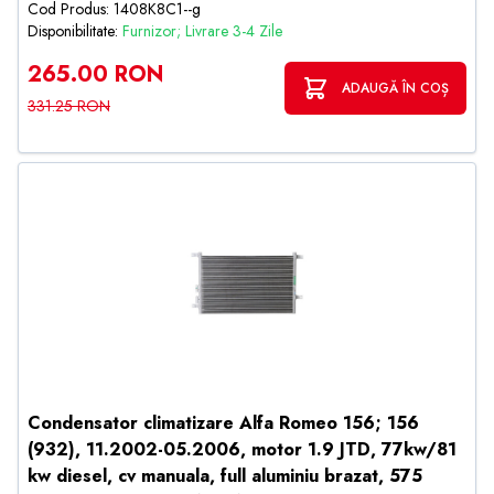
Cod Produs: 1408K8C1--g
Disponibilitate:
Furnizor; Livrare 3-4 Zile
265.00 RON
ADAUGĂ ÎN COȘ
331.25 RON
Condensator climatizare Alfa Romeo 156; 156
(932), 11.2002-05.2006, motor 1.9 JTD, 77kw/81
kw diesel, cv manuala, full aluminiu brazat, 575