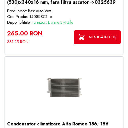
(530)x340x16 mm, fara filtru uscator ->0325639
Producător: Best Auto Vest
Cod Produs: 1408K8C1--e
Disponibilitate:
Furnizor; Livrare 3-4 Zile
265.00 RON
ADAUGĂ ÎN COȘ
331.25 RON
Condensator climatizare Alfa Romeo 156; 156