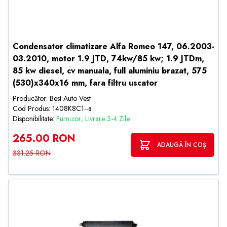
Condensator climatizare Alfa Romeo 147, 06.2003-
03.2010, motor 1.9 JTD, 74kw/85 kw; 1.9 JTDm,
85 kw diesel, cv manuala, full aluminiu brazat, 575
(530)x340x16 mm, fara filtru uscator
Producător: Best Auto Vest
Cod Produs: 1408K8C1--a
Disponibilitate:
Furnizor; Livrare 3-4 Zile
265.00 RON
ADAUGĂ ÎN COȘ
331.25 RON