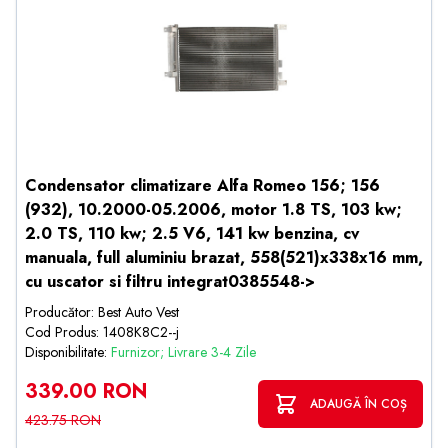
Condensator climatizare Alfa Romeo 156; 156
(932), 10.2000-05.2006, motor 1.8 TS, 103 kw;
2.0 TS, 110 kw; 2.5 V6, 141 kw benzina, cv
manuala, full aluminiu brazat, 558(521)x338x16 mm,
cu uscator si filtru integrat0385548->
Producător: Best Auto Vest
Cod Produs: 1408K8C2--j
Disponibilitate:
Furnizor; Livrare 3-4 Zile
339.00 RON
ADAUGĂ ÎN COȘ
423.75 RON