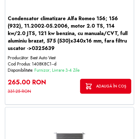
Condensator climatizare Alfa Romeo 156; 156
(932), 11.2002-05.2006, motor 2.0 TS, 114
kw/2.0 JTS, 121 kw benzina, cu manuala/CVT, full
aluminiu brazat, 575 (530)x340x16 mm, fara filtru
uscator ->0325639
Producător: Best Auto Vest
Cod Produs: 1408K8C1--d
Disponibilitate:
Furnizor; Livrare 3-4 Zile
265.00 RON
ADAUGĂ ÎN COȘ
331.25 RON