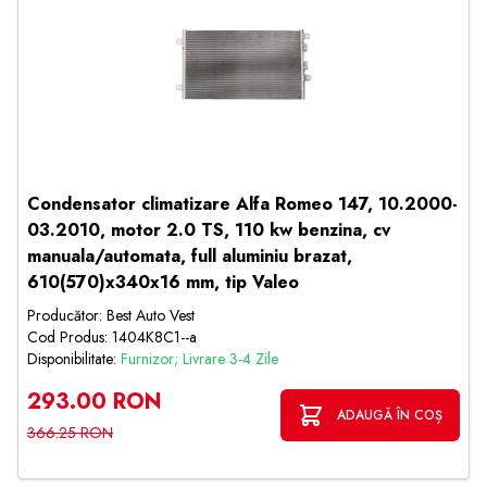
Condensator climatizare Alfa Romeo 147, 10.2000-
03.2010, motor 2.0 TS, 110 kw benzina, cv
manuala/automata, full aluminiu brazat,
610(570)x340x16 mm, tip Valeo
Producător: Best Auto Vest
Cod Produs: 1404K8C1--a
Disponibilitate:
Furnizor; Livrare 3-4 Zile
293.00 RON
ADAUGĂ ÎN COȘ
366.25 RON