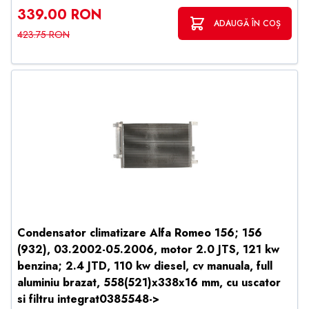
339.00 RON
ADAUGĂ ÎN COȘ
423.75 RON
Condensator climatizare Alfa Romeo 156; 156
(932), 03.2002-05.2006, motor 2.0 JTS, 121 kw
benzina; 2.4 JTD, 110 kw diesel, cv manuala, full
aluminiu brazat, 558(521)x338x16 mm, cu uscator
si filtru integrat0385548->