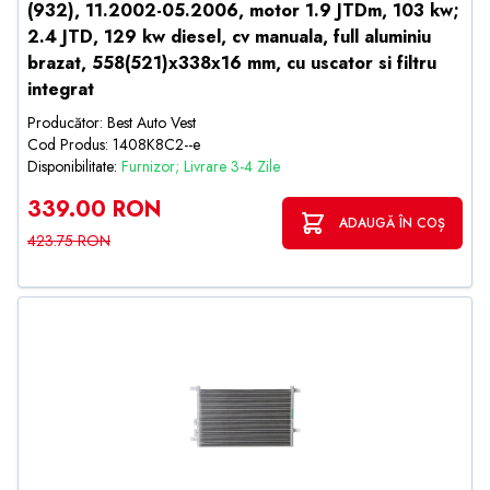
(932), 11.2002-05.2006, motor 1.9 JTDm, 103 kw;
2.4 JTD, 129 kw diesel, cv manuala, full aluminiu
brazat, 558(521)x338x16 mm, cu uscator si filtru
integrat
Producător: Best Auto Vest
Cod Produs: 1408K8C2--e
Disponibilitate:
Furnizor; Livrare 3-4 Zile
339.00 RON
ADAUGĂ ÎN COȘ
423.75 RON