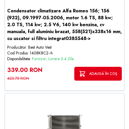
Condensator climatizare Alfa Romeo 156; 156
(932), 09.1997-05.2006, motor 1.6 TS, 88 kw;
2.0 TS, 114 kw; 2.5 V6, 140 kw benzina, cv
manuala, full aluminiu brazat, 558(521)x338x16 mm,
cu uscator si filtru integrat0385548->
Producător: Best Auto Vest
Cod Produs: 1408K8C2--h
Disponibilitate:
Furnizor; Livrare 3-4 Zile
339.00 RON
ADAUGĂ ÎN COȘ
423.75 RON