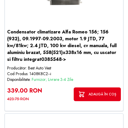
Condensator climatizare Alfa Romeo 156; 156
(932), 09.1997-09.2003, motor 1.9 JTD, 77
kw/81kw; 2.4 JTD, 100 kw diesel, cv manuala, full
aluminiu brazat, 558(521)x338x16 mm, cu uscator
si filtru integrat0385548->
Producător: Best Auto Vest
Cod Produs: 1408K8C2--i
Disponibilitate:
Furnizor; Livrare 3-4 Zile
339.00 RON
ADAUGĂ ÎN COȘ
423.75 RON