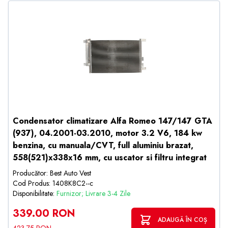
Condensator climatizare Alfa Romeo 147/147 GTA
(937), 04.2001-03.2010, motor 3.2 V6, 184 kw
benzina, cu manuala/CVT, full aluminiu brazat,
558(521)x338x16 mm, cu uscator si filtru integrat
Producător: Best Auto Vest
Cod Produs: 1408K8C2--c
Disponibilitate:
Furnizor; Livrare 3-4 Zile
339.00 RON
ADAUGĂ ÎN COȘ