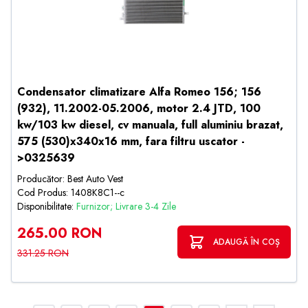
Condensator climatizare Alfa Romeo 156; 156
(932), 11.2002-05.2006, motor 2.4 JTD, 100
kw/103 kw diesel, cv manuala, full aluminiu brazat,
575 (530)x340x16 mm, fara filtru uscator -
>0325639
Producător: Best Auto Vest
Cod Produs: 1408K8C1--c
Disponibilitate:
Furnizor; Livrare 3-4 Zile
265.00 RON
ADAUGĂ ÎN COȘ
331.25 RON