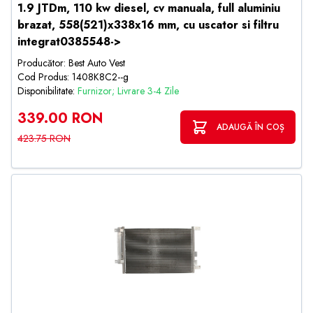
1.9 JTDm, 110 kw diesel, cv manuala, full aluminiu
brazat, 558(521)x338x16 mm, cu uscator si filtru
integrat0385548->
Producător: Best Auto Vest
Cod Produs: 1408K8C2--g
Disponibilitate:
Furnizor; Livrare 3-4 Zile
339.00 RON
ADAUGĂ ÎN COȘ
423.75 RON