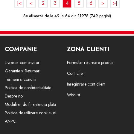
|<
<
2
3
4
5
6
>
>|
Se afișează de la 49 la 64 din 11978 (749 pagini)
COMPANIE
ZONA CLIENTI
Livrarea comenzilor
Formular returnare produs
Garantie si Returnari
Cont client
Termeni si conditii
Inregistrare cont client
Politica de confidentialitate
Wishlist
Despre noi
Modalitati de finantare si plata
Politica de utilizare cookie-uri
ANPC