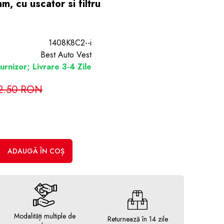
 cu uscator si filtru
1408K8C2--i
Best Auto Vest
urnizor; Livrare 3-4 Zile
2.50 RON
ADAUGĂ ÎN COȘ
Modalități multiple de
Returnează în 14 zile