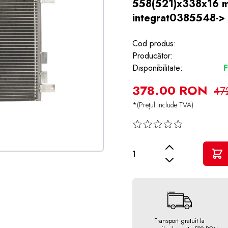
558(521)x338x16 mm,
integrat0385548->
Cod produs:
Producător:
Disponibilitate:
F
378.00 RON
47
*(Prețul include TVA)
Cantitate
Transport gratuit la