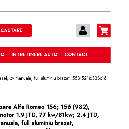
Cautare
CAUTARE
TO
INTRETINERE AUTO
CONTACT
el, cv manuala, full aluminiu brazat, 558(521)x338x16
izare Alfa Romeo 156; 156 (932),
otor 1.9 JTD, 77 kw/81kw; 2.4 JTD,
nuala, full aluminiu brazat,