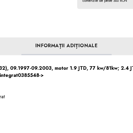
comenzile de peste 500 RON
INFORMAȚII ADIȚIONALE
2), 09.1997-09.2003, motor 1.9 JTD, 77 kw/81kw; 2.4 JTD,
u integrat0385548->
rat