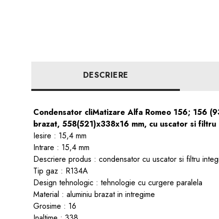
DESCRIERE
Condensator cliMatizare Alfa Romeo 156; 156 (93
brazat, 558(521)x338x16 mm, cu uscator si filtr
Iesire : 15,4 mm
Intrare : 15,4 mm
Descriere produs : condensator cu uscator si filtru integ
Tip gaz : R134A
Design tehnologic : tehnologie cu curgere paralela
Material : aluminiu brazat in intregime
Grosime : 16
Inaltime : 338