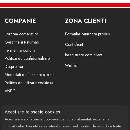
COMPANIE
ZONA CLIENTI
Livrarea comenzilor
Formular returnare produs
Garantie si Returnari
Cont client
Termeni si conditii
Inregistrare cont client
Politica de confidentialitate
Wishlist
Despre noi
Modalitati de finantare si plata
Politica de utilizare cookie-uri
ANPC
CONTACT
SOCIAL
Acest site foloseste cookies
Acest site web foloseste cookie-uri pentru a imbunatati experienta
Call Center: 0377 100 941
utilizatorului. Prin utilizarea site-ului nostru web sunteti de acord cu toate