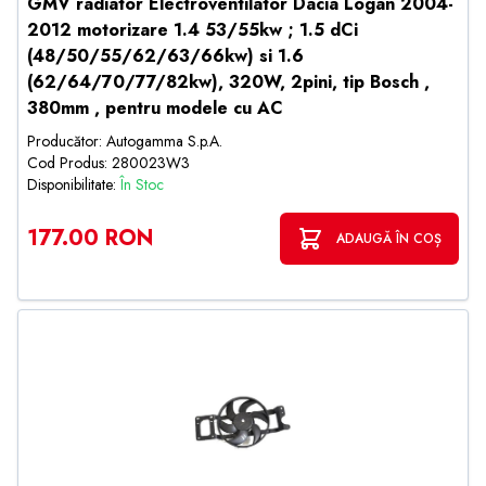
GMV radiator Electroventilator Dacia Logan 2004-
2012 motorizare 1.4 53/55kw ; 1.5 dCi
(48/50/55/62/63/66kw) si 1.6
(62/64/70/77/82kw), 320W, 2pini, tip Bosch ,
380mm , pentru modele cu AC
Producător: Autogamma S.p.A.
Cod Produs: 280023W3
Disponibilitate:
În Stoc
177.00 RON
ADAUGĂ ÎN COȘ