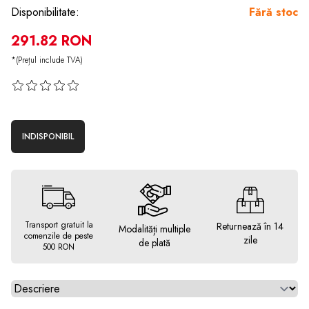
Disponibilitate:
Fără stoc
291.82 RON
*(Prețul include TVA)
INDISPONIBIL
Transport gratuit la
Returnează în 14
Modalități multiple
comenzile de peste
zile
de plată
500 RON
Alegeti tab