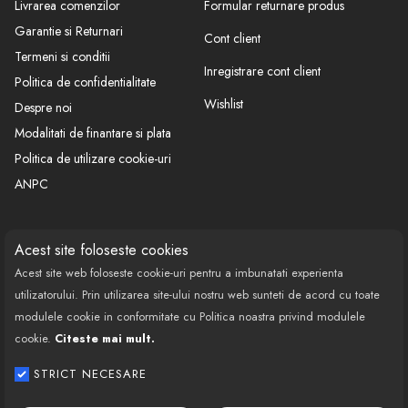
Livrarea comenzilor
Formular returnare produs
Garantie si Returnari
Cont client
Termeni si conditii
Inregistrare cont client
Politica de confidentialitate
Wishlist
Despre noi
Modalitati de finantare si plata
Politica de utilizare cookie-uri
ANPC
CONTACT
SOCIAL
Acest site foloseste cookies
Acest site web foloseste cookie-uri pentru a imbunatati experienta
Call Center: 0377 100 941
utilizatorului. Prin utilizarea site-ului nostru web sunteti de acord cu toate
Program de lucru: Luni-Vineri
modulele cookie in conformitate cu Politica noastra privind modulele
08:00 - 18:00
cookie.
Citeste mai mult.
Email: contact@bestautovest.ro
STRICT NECESARE
Copyright © 2022 E-AUTOPARTS EUROPA