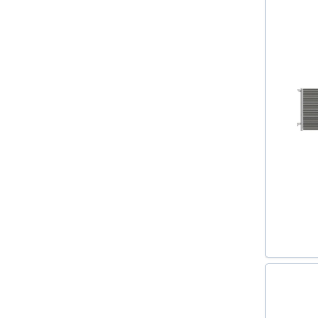
GOLF IV (1J1) 1997-2005
GOLF IV VARIANT (1J5) 1999-2006
GOLF PLUS (5M1 521) 2005-
GOLF V VARIANT (1K5) 2007-
GOLF VI (5K1) 2008-2013
GOLF VI VARIANT (AJ5) 2009-
IBIZA IV (6L1) 2002-2009
IBIZA V (6J5) 2008-
IBIZA V SPORTCOUPE (6J1) 2008-
IBIZA V ST (6J8) 2010-
LEON (1M1) 1999-2006
LEON (1P1) 2005-