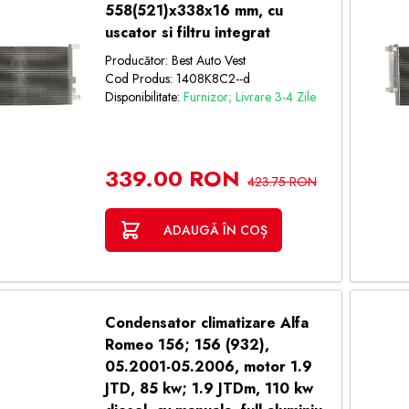
558(521)x338x16 mm, cu
uscator si filtru integrat
Producător: Best Auto Vest
Cod Produs: 1408K8C2--d
Disponibilitate:
Furnizor; Livrare 3-4 Zile
339.00 RON
423.75 RON
ADAUGĂ ÎN COȘ
Condensator climatizare Alfa
Romeo 156; 156 (932),
05.2001-05.2006, motor 1.9
JTD, 85 kw; 1.9 JTDm, 110 kw