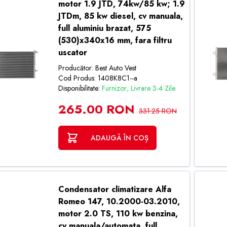
motor 1.9 JTD, 74kw/85 kw; 1.9
JTDm, 85 kw diesel, cv manuala,
full aluminiu brazat, 575
(530)x340x16 mm, fara filtru
uscator
Producător: Best Auto Vest
Cod Produs: 1408K8C1--a
Disponibilitate:
Furnizor; Livrare 3-4 Zile
265.00 RON
331.25 RON
ADAUGĂ ÎN COȘ
Condensator climatizare Alfa
Romeo 147, 10.2000-03.2010,
motor 2.0 TS, 110 kw benzina,
cv manuala/automata, full