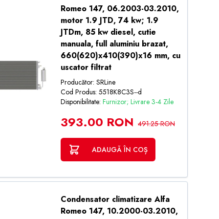
Romeo 147, 06.2003-03.2010,
motor 1.9 JTD, 74 kw; 1.9
JTDm, 85 kw diesel, cutie
manuala, full aluminiu brazat,
660(620)x410(390)x16 mm, cu
uscator filtrat
Producător: SRLine
Cod Produs: 5518K8C3S--d
Disponibilitate:
Furnizor; Livrare 3-4 Zile
393.00 RON
491.25 RON
ADAUGĂ ÎN COȘ
Condensator climatizare Alfa
Romeo 147, 10.2000-03.2010,