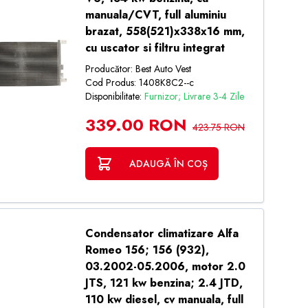
manuala/CVT, full aluminiu
brazat, 558(521)x338x16 mm,
cu uscator si filtru integrat
Producător: Best Auto Vest
Cod Produs: 1408K8C2--c
Disponibilitate:
Furnizor; Livrare 3-4 Zile
339.00 RON
423.75 RON
ADAUGĂ ÎN COȘ
Condensator climatizare Alfa
Romeo 156; 156 (932),
03.2002-05.2006, motor 2.0
JTS, 121 kw benzina; 2.4 JTD,
110 kw diesel, cv manuala, full