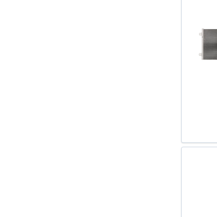
SANDERO II 2013-
SUPERB (3T4) 2008-
SUPERB (3U4) 2001-2008
SUPERB COMBI (3T5) 2009-
TOLEDO II (1M2) 1999-2006
TOLEDO III (5P2) 2004-2009
TOLEDO IV (KG3) 2012-
TT (8J3) 2006-
TT (8N3) 1998-2006
TT ROADSTER (8J9) 2007-
TT ROADSTER (8N9) 1999-2006
YETI (5L) 2009-