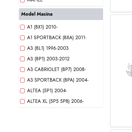
MAHLE ORIGINAL
Model Masina
NTY
A1 (8X1) 2010-
POLCAR
A1 SPORTBACK (8XA) 2011-
SRLINE
A3 (8L1) 1996-2003
VALEO
A3 (8P1) 2003-2012
A3 CABRIOLET (8P7) 2008-
A3 SPORTBACK (8PA) 2004-
ALTEA (5P1) 2004-
ALTEA XL (5P5 5P8) 2006-
ASTRA H 2004-
BORA (1J2) 1998-2005