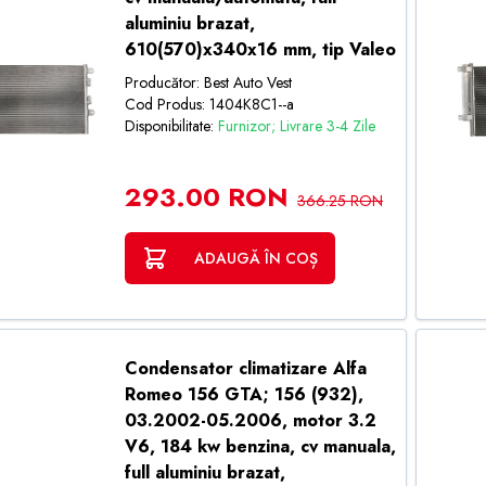
aluminiu brazat,
610(570)x340x16 mm, tip Valeo
Producător: Best Auto Vest
Cod Produs: 1404K8C1--a
Disponibilitate:
Furnizor; Livrare 3-4 Zile
293.00 RON
366.25 RON
ADAUGĂ ÎN COȘ
Condensator climatizare Alfa
Romeo 156 GTA; 156 (932),
03.2002-05.2006, motor 3.2
V6, 184 kw benzina, cv manuala,
full aluminiu brazat,