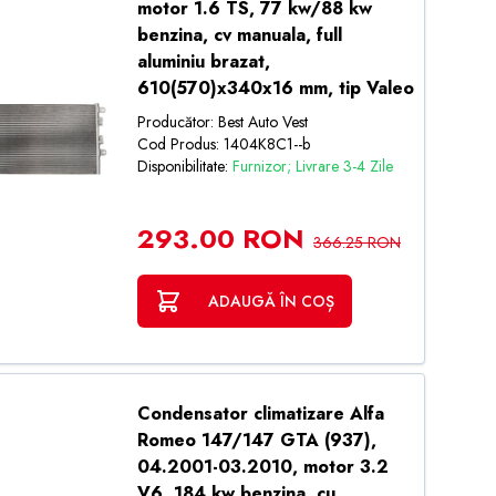
motor 1.6 TS, 77 kw/88 kw
benzina, cv manuala, full
aluminiu brazat,
610(570)x340x16 mm, tip Valeo
Producător: Best Auto Vest
Cod Produs: 1404K8C1--b
Disponibilitate:
Furnizor; Livrare 3-4 Zile
293.00 RON
366.25 RON
ADAUGĂ ÎN COȘ
Condensator climatizare Alfa
Romeo 147/147 GTA (937),
04.2001-03.2010, motor 3.2
V6, 184 kw benzina, cu