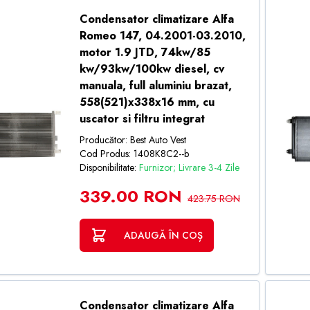
Condensator climatizare Alfa
Romeo 147, 04.2001-03.2010,
motor 1.9 JTD, 74kw/85
kw/93kw/100kw diesel, cv
manuala, full aluminiu brazat,
558(521)x338x16 mm, cu
uscator si filtru integrat
Producător: Best Auto Vest
Cod Produs: 1408K8C2--b
Disponibilitate:
Furnizor; Livrare 3-4 Zile
339.00 RON
423.75 RON
ADAUGĂ ÎN COȘ
Condensator climatizare Alfa