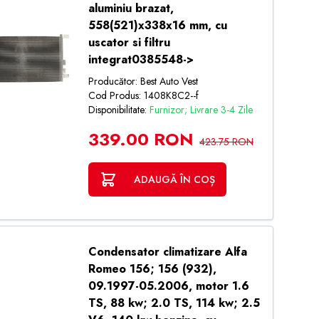
aluminiu brazat,
558(521)x338x16 mm, cu
uscator si filtru
integrat0385548->
Producător: Best Auto Vest
Cod Produs: 1408K8C2--f
Disponibilitate:
Furnizor; Livrare 3-4 Zile
339.00 RON
423.75 RON
ADAUGĂ ÎN COȘ
Condensator climatizare Alfa
Romeo 156; 156 (932),
09.1997-05.2006, motor 1.6
TS, 88 kw; 2.0 TS, 114 kw; 2.5