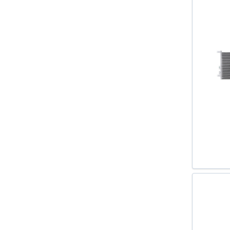
LOGAN II 2012-
OCTAVIA (1U2) 1996-2010
OCTAVIA (1Z3) 2004-
OCTAVIA COMBI (1U5) 1998-2010
OCTAVIA COMBI (1Z5) 2004-
PASSAT (3B3) 2000-2005
PASSAT VARIANT (3B6) 2000-
2005
POLO (6R_) 2009-
POLO (9N_) 2001-2009
POLO LIMUZINA 2010-
POLO LIMUZINA (9A4) 2002-
ROOMSTER (5J) 2006-