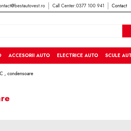
ontact@bestautovest.ro
Call Center:
0377 100 941
Contact
O
ACCESORII AUTO
ELECTRICE AUTO
SCULE AU
AC , condensoare
are