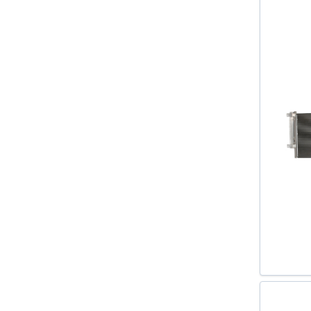
BORA COMBI (1J6) 1999-2005
CADDY III CAROSERIE (2KA 2KH
2CA 2CH) 2004-
CADDY III COMBI (2KB 2KJ 2CB
2CJ) 2004-
CORDOBA (6L2) 2002-2009
EOS (1F7 1F8) 2006-
FABIA 2006-
FABIA (6Y2) 1999-2008
FABIA COMBI 2007-
FABIA COMBI (6Y5) 2000-2007
FABIA PRAKTIK 2001-2007
FABIA LIMUZINA (6Y3) 1999-2007
FOX (5Z1 5Z3) 2003-