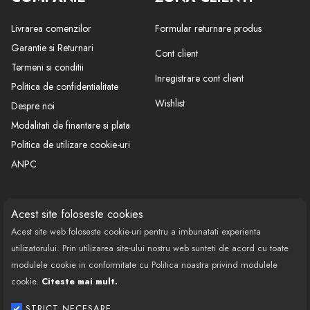
Livrarea comenzilor
Formular returnare produs
Garantie si Returnari
Cont client
Termeni si conditii
Inregistrare cont client
Politica de confidentialitate
Wishlist
Despre noi
Modalitati de finantare si plata
Politica de utilizare cookie-uri
ANPC
CONTACT
SOCIAL
Acest site foloseste cookies
Acest site web foloseste cookie-uri pentru a imbunatati experienta
Call Center: 0377 100 941
utilizatorului. Prin utilizarea site-ului nostru web sunteti de acord cu toate
Program de lucru: Luni-Vineri
modulele cookie in conformitate cu Politica noastra privind modulele
08:00 - 18:00
cookie.
Citeste mai mult.
Email: contact@bestautovest.ro
STRICT NECESARE