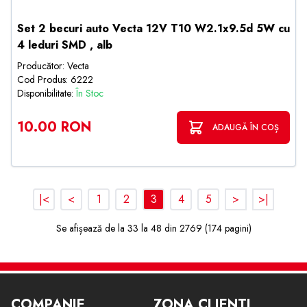
Set 2 becuri auto Vecta 12V T10 W2.1x9.5d 5W cu
4 leduri SMD , alb
Producător: Vecta
Cod Produs: 6222
Disponibilitate:
În Stoc
10.00 RON
ADAUGĂ ÎN COȘ
|<
<
1
2
3
4
5
>
>|
Se afișează de la 33 la 48 din 2769 (174 pagini)
COMPANIE
ZONA CLIENTI