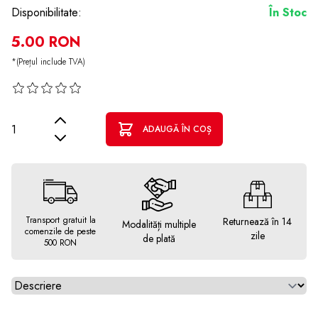
Disponibilitate:
În Stoc
5.00 RON
*(Prețul include TVA)
Cantitate
ADAUGĂ ÎN COȘ
Transport gratuit la
Returnează în 14
Modalități multiple
comenzile de peste
zile
de plată
500 RON
Alegeti tab