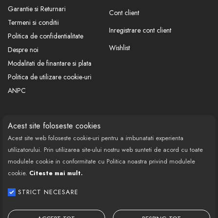
Garantie si Returnari
Cont client
Termeni si conditii
Inregistrare cont client
Politica de confidentialitate
Wishlist
Despre noi
Modalitati de finantare si plata
Politica de utilizare cookie-uri
ANPC
CONTACT
SOCIAL
Acest site foloseste cookies
Acest site web foloseste cookie-uri pentru a imbunatati experienta
Call Center: 0377 100 941
utilizatorului. Prin utilizarea site-ului nostru web sunteti de acord cu toate
Program de lucru: Luni-Vineri
modulele cookie in conformitate cu Politica noastra privind modulele
08:00 - 18:00
cookie.
Citeste mai mult.
Email: contact@bestautovest.ro
STRICT NECESARE
Copyright © 2022 E-AUTOPARTS EUROPA
SRL CUI: 32372789, Reg.Com.: