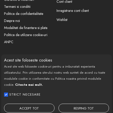
Cont client
Termeni si conditii
Inregistrare cont client
Politica de confidentialitate
Wishlist
Despre noi
Modalitati de finantare si plata
Politica de utilizare cookie-uri
ANPC
CONTACT
SOCIAL
Acest site foloseste cookies
Acest site web foloseste cookie-uri pentru a imbunatati experienta
Call Center: 0377 100 941
utilizatorului. Prin utilizarea site-ului nostru web sunteti de acord cu toate
Program de lucru: Luni-Vineri
modulele cookie in conformitate cu Politica noastra privind modulele
08:00 - 18:00
cookie.
Citeste mai mult.
Email: contact@bestautovest.ro
STRICT NECESARE
Copyright © 2022 E-AUTOPARTS EUROPA
SRL CUI: 32372789, Reg.Com.:
ACCEPT TOT
RESPING TOT
J02/1129/2013