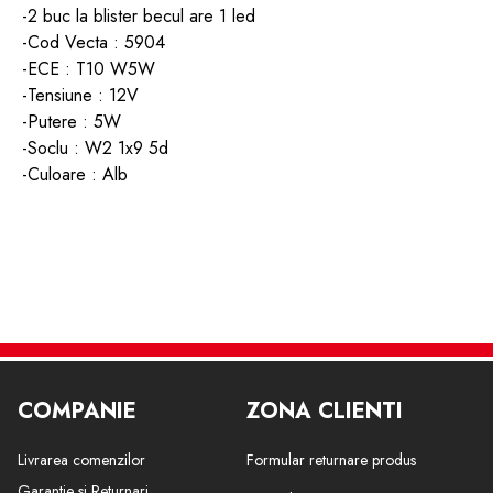
-2 buc la blister becul are 1 led
-Cod Vecta : 5904
-ECE : T10
W5W
-Tensiune : 12V
-Putere : 5W
-Soclu :
W2 1x9 5d
-Culoare : Alb
COMPANIE
ZONA CLIENTI
Livrarea comenzilor
Formular returnare produs
Garantie si Returnari