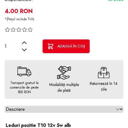
4.00 RON
*(Prețul include TVA)
Cantitate
ADAUGĂ ÎN COȘ
Transport gratuit la
Returnează în 14
Modalități multiple
comenzile de peste
zile
de plată
500 RON
Alegeti tab
Leduri pozitie T10 12v 5w alb