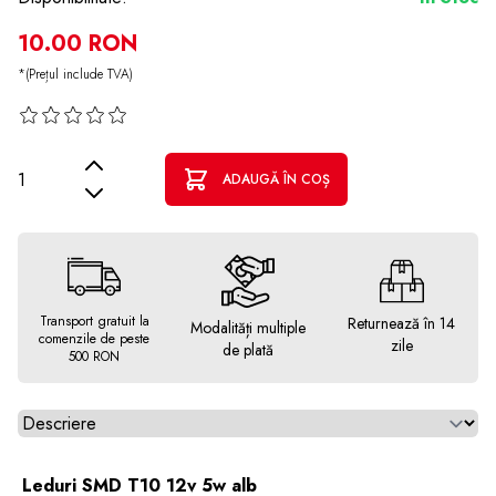
10.00 RON
*(Prețul include TVA)
Cantitate
ADAUGĂ ÎN COȘ
Transport gratuit la
Returnează în 14
Modalități multiple
comenzile de peste
zile
de plată
500 RON
Alegeti tab
Leduri SMD T10 12v 5w alb