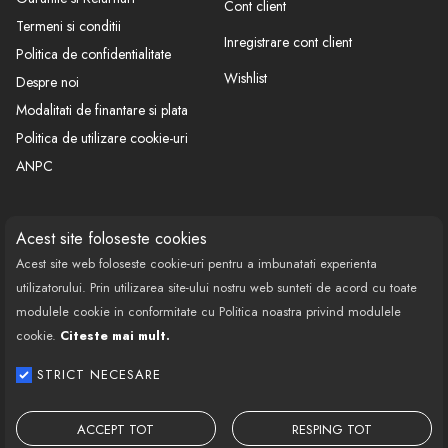
Cont client
Termeni si conditii
Inregistrare cont client
Politica de confidentialitate
Wishlist
Despre noi
Modalitati de finantare si plata
Politica de utilizare cookie-uri
ANPC
CONTACT
SOCIAL
Acest site foloseste cookies
Acest site web foloseste cookie-uri pentru a imbunatati experienta
Call Center: 0377 100 941
utilizatorului. Prin utilizarea site-ului nostru web sunteti de acord cu toate
Program de lucru: Luni-Vineri
modulele cookie in conformitate cu Politica noastra privind modulele
08:00 - 18:00
cookie.
Citeste mai mult.
Email: contact@bestautovest.ro
STRICT NECESARE
Copyright © 2022 E-AUTOPARTS EUROPA
SRL CUI: 32372789, Reg.Com.:
ACCEPT TOT
RESPING TOT
J02/1129/2013