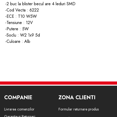
-2 buc la blister becul are 4 leduri SMD
-Cod Vecta : 6222
-ECE : T10
W5W
-Tensiune : 12V
-Putere : 5W
-Soclu :
W2 1x9 5d
-Culoare : Alb
COMPANIE
ZONA CLIENTI
Livrarea comenzilor
Formular returnare produs
Garantie si Returnari