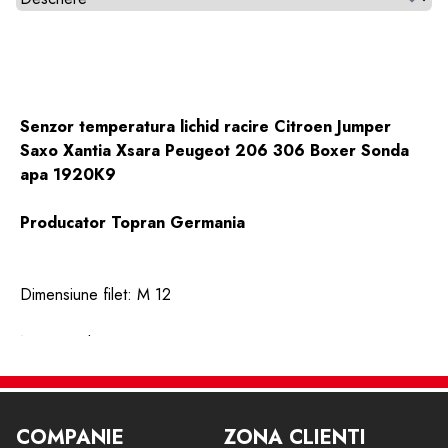
Senzor temperatura lichid racire Citroen Jumper
Saxo Xantia Xsara Peugeot 206 306 Boxer Sonda
apa 1920K9
Producator Topran Germania
Dimensiune filet: M 12
Numar poli: 2
Forma carcasa stecher: dreptunghiular
COMPANIE
ZONA CLIENTI
Marcaj culoare: galben