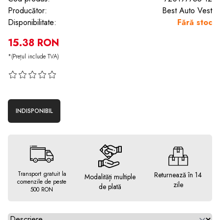
Producător:
Best Auto Vest
Disponibilitate:
Fără stoc
15.38 RON
*(Prețul include TVA)
INDISPONIBIL
Transport gratuit la
Returnează în 14
Modalități multiple
comenzile de peste
zile
de plată
500 RON
Alegeti tab