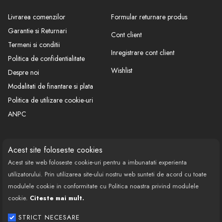
Livrarea comenzilor
Formular returnare produs
Marcaj culoare: verde
Garantie si Returnari
Cont client
Termeni si conditii
Inregistrare cont client
Politica de confidentialitate
Wishlist
Despre noi
Modalitati de finantare si plata
Politica de utilizare cookie-uri
ANPC
CONTACT
SOCIAL
Acest site foloseste cookies
Acest site web foloseste cookie-uri pentru a imbunatati experienta
Call Center: 0377 100 941
utilizatorului. Prin utilizarea site-ului nostru web sunteti de acord cu toate
Program de lucru: Luni-Vineri
modulele cookie in conformitate cu Politica noastra privind modulele
08:00 - 18:00
cookie.
Citeste mai mult.
Email: contact@bestautovest.ro
STRICT NECESARE