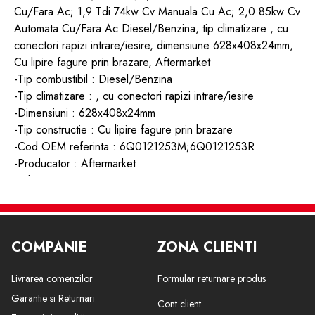
Cu/Fara Ac; 1,9 Tdi 74kw Cv Manuala Cu Ac; 2,0 85kw Cv
Automata Cu/Fara Ac Diesel/Benzina, tip climatizare , cu
conectori rapizi intrare/iesire, dimensiune 628x408x24mm,
Cu lipire fagure prin brazare, Aftermarket
-Tip combustibil : Diesel/Benzina
-Tip climatizare : , cu conectori rapizi intrare/iesire
-Dimensiuni : 628x408x24mm
-Tip constructie : Cu lipire fagure prin brazare
-Cod OEM referinta : 6Q0121253M;6Q0121253R
-Producator : Aftermarket
Aplicatii :
Fabia (6y), 1999-2007 Motor 1,4 55/74kw Cv Automata
Cu/Fara Ac; 1,4 Tdi 55kw Cv Manuala Cu/Fara Ac; 1,9 Tdi
74kw Cv Manuala Cu Ac; 2,0 85kw Cv Automata Cu/Fara
COMPANIE
ZONA CLIENTI
Ac
Livrarea comenzilor
Formular returnare produs
Garantie si Returnari
Cont client