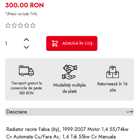
300.00 RON
*(Prețul include TVA)
Cantitate
ADAUGĂ ÎN COȘ
Transport gratuit la
Returnează în 14
Modalități multiple
comenzile de peste
zile
de plată
500 RON
Alegeti tab
Radiator racire Fabia (6y), 1999-2007 Motor 1,4 55/74kw
Cv Automata Cu/Fara Ac; 1,4 Tdi 55kw Cv Manuala