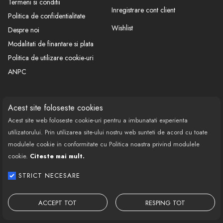
Termeni si conditii
Inregistrare cont client
Politica de confidentialitate
Wishlist
Despre noi
Modalitati de finantare si plata
Politica de utilizare cookie-uri
ANPC
CONTACT
SOCIAL
Acest site foloseste cookies
Acest site web foloseste cookie-uri pentru a imbunatati experienta
Call Center: 0377 100 941
utilizatorului. Prin utilizarea site-ului nostru web sunteti de acord cu toate
Program de lucru: Luni-Vineri
modulele cookie in conformitate cu Politica noastra privind modulele
08:00 - 18:00
cookie.
Citeste mai mult.
Email: contact@bestautovest.ro
STRICT NECESARE
Copyright © 2022 E-AUTOPARTS EUROPA
SRL CUI: 32372789, Reg.Com.:
ACCEPT TOT
RESPING TOT
J02/1129/2013