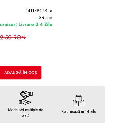
1411K8C1S--a
SRLine
urnizor; Livrare 3-4 Zile
2.50 RON
ADAUGĂ ÎN COȘ
Modalități multiple de
Returnează în 14 zile
plată