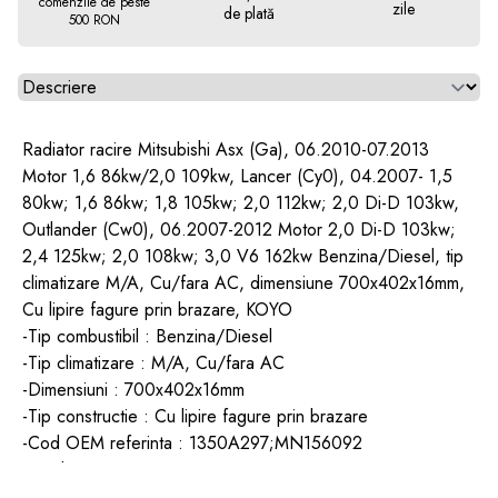
comenzile de peste
zile
de plată
500 RON
Alegeti tab
Radiator racire Mitsubishi Asx (Ga), 06.2010-07.2013
Motor 1,6 86kw/2,0 109kw, Lancer (Cy0), 04.2007- 1,5
80kw; 1,6 86kw; 1,8 105kw; 2,0 112kw; 2,0 Di-D 103kw,
Outlander (Cw0), 06.2007-2012 Motor 2,0 Di-D 103kw;
2,4 125kw; 2,0 108kw; 3,0 V6 162kw Benzina/Diesel, tip
climatizare M/A, Cu/fara AC, dimensiune 700x402x16mm,
Cu lipire fagure prin brazare, KOYO
-Tip combustibil : Benzina/Diesel
-Tip climatizare : M/A, Cu/fara AC
-Dimensiuni : 700x402x16mm
-Tip constructie : Cu lipire fagure prin brazare
-Cod OEM referinta : 1350A297;MN156092
-Producator : KOYO
Aplicatii :