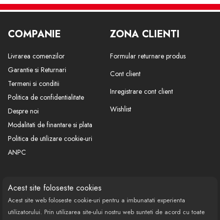
Mitsubishi Asx (Ga), 06.2010-07.2013 Motor 1,6 86kw/2,0
109kw, Lancer (Cy0), 04.2007- 1,5 80kw; 1,6 86kw; 1,8
COMPANIE
ZONA CLIENTI
105kw; 2,0 112kw; 2,0 Di-D 103kw, Outlander (Cw0),
06.2007-2012 Motor 2,0 Di-D 103kw; 2,4 125kw; 2,0
Livrarea comenzilor
Formular returnare produs
108kw; 3,0 V6 162kw
Garantie si Returnari
Cont client
Termeni si conditii
Inregistrare cont client
Politica de confidentialitate
Wishlist
Despre noi
Modalitati de finantare si plata
Politica de utilizare cookie-uri
ANPC
CONTACT
SOCIAL
Acest site foloseste cookies
Acest site web foloseste cookie-uri pentru a imbunatati experienta
Call Center: 0377 100 941
utilizatorului. Prin utilizarea site-ului nostru web sunteti de acord cu toate