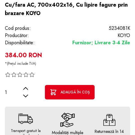
Cu/fara AC, 700x402x16, Cu lipire fagure prin
brazare KOYO
Cod produs:
5234081K
Producător:
KOYO
Disponibilitate:
Furnizor; Livrare 3-4 Zile
384.00 RON
*(Prețul include TVA)
Cantitate
ADAUGĂ ÎN COȘ
Transport gratuit la
Returnează în 14
Modalități multiple