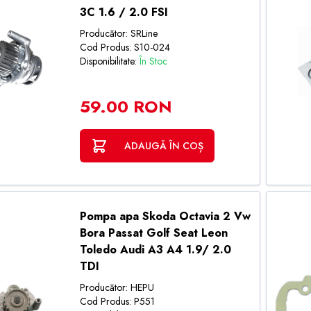
3C 1.6 / 2.0 FSI
Producător: SRLine
Cod Produs: S10-024
Disponibilitate:
În Stoc
59.00 RON
ADAUGĂ ÎN COȘ
Pompa apa Skoda Octavia 2 Vw
Bora Passat Golf Seat Leon
Toledo Audi A3 A4 1.9/ 2.0
TDI
Producător: HEPU
Cod Produs: P551