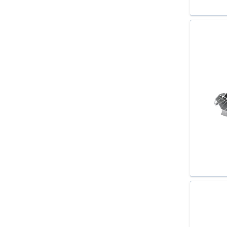
CORDOBA VARIO (6K5) 1999-
2002
DAILY III BUS 1999-2006
DAILY III CAROSERIE
INCHISA/COMBI 1997-
DAILY III PLATOU / SASIU .1999-
EOS (1F7 1F8) 2006-
EXEO (3R2) 2008-
EXEO ST (3R5) 2009-
EUROSTAR 1993-2002
EUROTECH MH 1998-
EUROTECH MP 1992-
EUROTECH MT 1992-1998