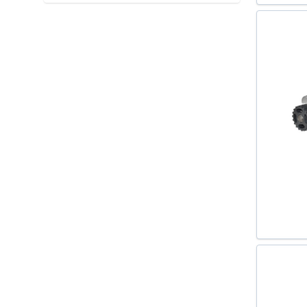
A2 (8Z0) 2000-2005
A3 (8L1) 1996-2003
A3 (8P1) 2003-2012
A3 CABRIOLET (8P7) 2008-
A3 SPORTBACK (8PA) 2004-
A4 (8D2 B5) 1994-2001
A4 (8E2 B6) 2000-2004
A4 (8EC B7) 2004-2008
A4 (8K2 B8) 2007-
A4 AVANT (8D5 B5) 1994-2001
A4 AVANT (8E5 B6) 2001-2004
A4 AVANT (8ED B7) 2004-2008