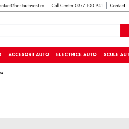
ontact@bestautovest.ro
Call Center:
0377 100 941
Contact
O
ACCESORII AUTO
ELECTRICE AUTO
SCULE AU
pa