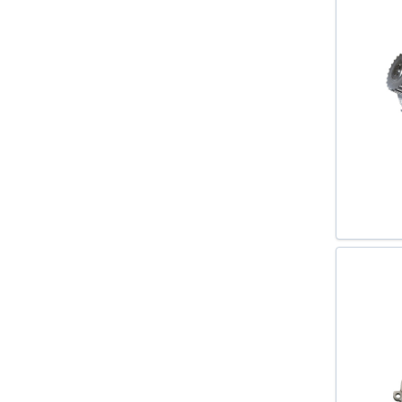
A4 AVANT (8K5 B8) 2007-
A4 CABRIOLET (8H7 B6 8HE B7)
2002-2009
A6 (4B C5) 1997-2005
A6 (4F2 C6) 2004-2011
A6 AVANT (4B C5) 1997-2005
A6 AVANT (4F5 C6) 2005-2011
ALHAMBRA (7V8 7V9) 1996-2010
ALTEA (5P1) 2004-
ALTEA XL (5P5 5P8) 2006-
AVEO HATCHBACK (T200) 2003-
2008
BORA (1J2) 1998-2005
BORA COMBI (1J6) 1999-2005