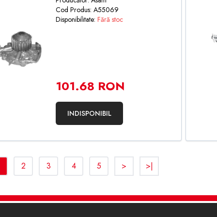
Producător: Asam
Cod Produs: A55069
Disponibilitate:
Fără stoc
101.68 RON
INDISPONIBIL
2
3
4
5
>
>|