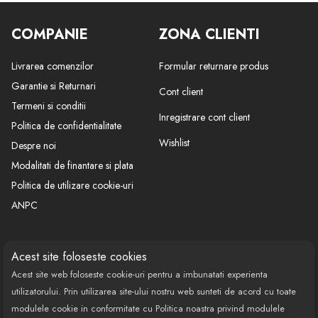
COMPANIE
ZONA CLIENTI
Livrarea comenzilor
Formular returnare produs
Garantie si Returnari
Cont client
Termeni si conditii
Inregistrare cont client
Politica de confidentialitate
Wishlist
Despre noi
Modalitati de finantare si plata
Politica de utilizare cookie-uri
ANPC
CONTACT
SOCIAL
Acest site foloseste cookies
Acest site web foloseste cookie-uri pentru a imbunatati experienta
Call Center: 0377 100 941
utilizatorului. Prin utilizarea site-ului nostru web sunteti de acord cu toate
Program de lucru: Luni-Vineri
modulele cookie in conformitate cu Politica noastra privind modulele