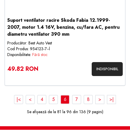
Suport ventilator racire Skoda Fabia 12.1999-
2007, motor 1.4 16V, benzina, cu/fara AC, pentru
diametru ventilator 390 mm
Producător: Best Auto Vest
Cod Produs: 954123-7--l
Disponibilitate:
Fără stoc
49.82 RON
INDISPONIBIL
|<
<
4
5
6
7
8
>
>|
Se afișează de la 81 la 96 din 136 (9 pagini)