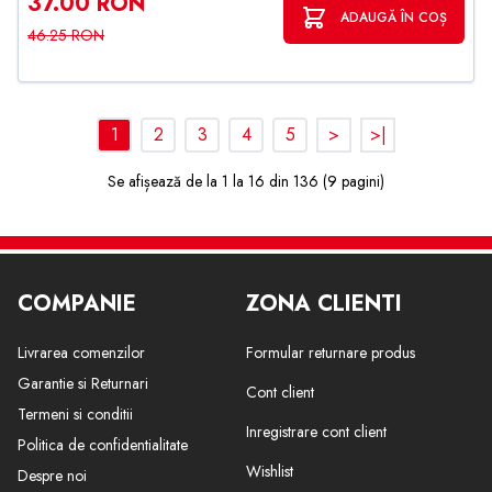
37.00 RON
ADAUGĂ ÎN COȘ
46.25 RON
1
2
3
4
5
>
>|
Se afișează de la 1 la 16 din 136 (9 pagini)
COMPANIE
ZONA CLIENTI
Livrarea comenzilor
Formular returnare produs
Garantie si Returnari
Cont client
Termeni si conditii
Inregistrare cont client
Politica de confidentialitate
Wishlist
Despre noi