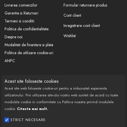
Livrarea comenzilor
Formular returnare produs
Garantie si Returnari
Cont client
Termeni si conditii
Inregistrare cont client
Politica de confidentialitate
Wishlist
Despre noi
Modalitati de finantare si plata
Politica de utilizare cookie-uri
ANPC
CONTACT
SOCIAL
Acest site foloseste cookies
Acest site web foloseste cookie-uri pentru a imbunatati experienta
Call Center: 0377 100 941
utilizatorului. Prin utilizarea site-ului nostru web sunteti de acord cu toate
Program de lucru: Luni-Vineri
modulele cookie in conformitate cu Politica noastra privind modulele
08:00 - 18:00
cookie.
Citeste mai mult.
Email: contact@bestautovest.ro
STRICT NECESARE