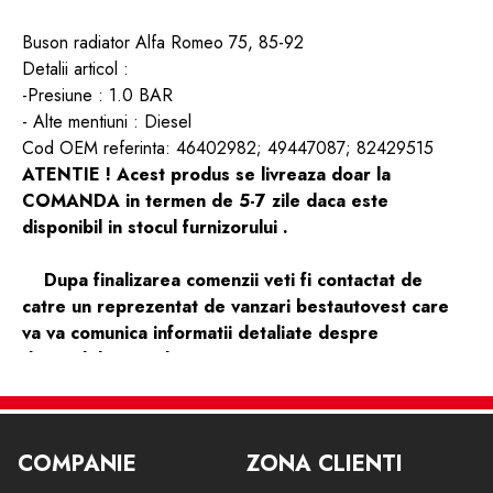
Buson radiator Alfa Romeo 75, 85-92
Detalii articol :
-Presiune : 1.0 BAR
- Alte mentiuni : Diesel
Cod OEM referinta: 46402982; 49447087; 82429515
ATENTIE ! Acest produs se livreaza doar la
COMANDA in termen de 5-7 zile daca este
disponibil in stocul furnizorului .
Dupa finalizarea comenzii veti fi contactat de
catre un reprezentat de vanzari bestautovest care
va va comunica informatii detaliate despre
disponibilitate si livrare .
COMPANIE
ZONA CLIENTI