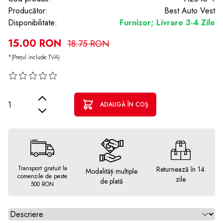
Producător:
Best Auto Vest
Disponibilitate:
Furnizor; Livrare 3-4 Zile
15.00 RON
18.75 RON
*(Prețul include TVA)
Cantitate
ADAUGĂ ÎN COȘ
Transport gratuit la
Returnează în 14
Modalități multiple
comenzile de peste
zile
de plată
500 RON
Alegeti tab