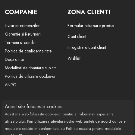
COMPANIE
ZONA CLIENTI
Livrarea comenzilor
Formular returnare produs
Garantie si Returnari
Cont client
Termeni si conditii
Inregistrare cont client
Politica de confidentialitate
Wishlist
Despre noi
Modalitati de finantare si plata
Politica de utilizare cookie-uri
ANPC
CONTACT
SOCIAL
Acest site foloseste cookies
Acest site web foloseste cookie-uri pentru a imbunatati experienta
Call Center: 0377 100 941
utilizatorului. Prin utilizarea site-ului nostru web sunteti de acord cu toate
Program de lucru: Luni-Vineri
modulele cookie in conformitate cu Politica noastra privind modulele
08:00 - 18:00