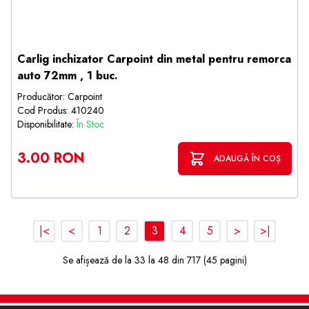
Carlig inchizator Carpoint din metal pentru remorca
auto 72mm , 1 buc.
Producător: Carpoint
Cod Produs: 410240
Disponibilitate:
În Stoc
3.00 RON
ADAUGĂ ÎN COȘ
|<
<
1
2
3
4
5
>
>|
Se afișează de la 33 la 48 din 717 (45 pagini)