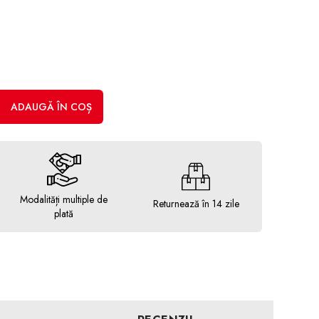
ADAUGĂ ÎN COȘ
Modalități multiple de
Returnează în 14 zile
plată