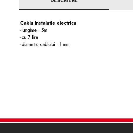
DESCRIERE
Cablu instalatie electrica
-lungime : 5m
-cu 7 fire
-diametru cablului : 1 mm