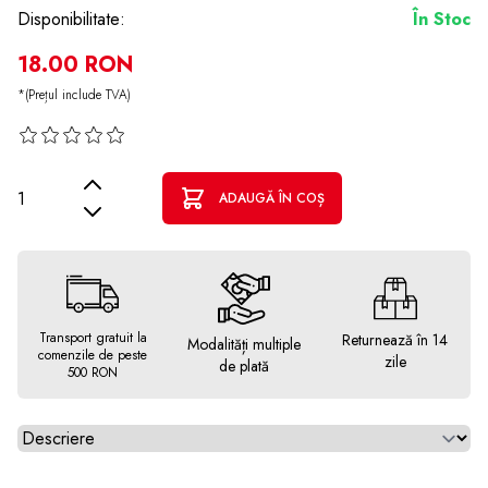
Disponibilitate:
În Stoc
18.00 RON
*(Prețul include TVA)
Cantitate
ADAUGĂ ÎN COȘ
Transport gratuit la
Returnează în 14
Modalități multiple
comenzile de peste
zile
de plată
500 RON
Alegeti tab