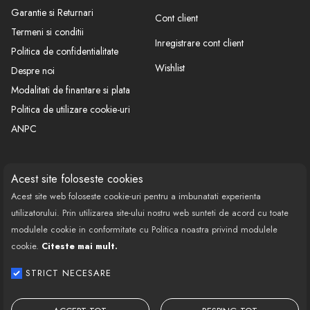
Garantie si Returnari
Cont client
Termeni si conditii
Inregistrare cont client
Politica de confidentialitate
Wishlist
Despre noi
Modalitati de finantare si plata
Politica de utilizare cookie-uri
ANPC
CONTACT
SOCIAL
Acest site foloseste cookies
Acest site web foloseste cookie-uri pentru a imbunatati experienta
Call Center: 0377 100 941
utilizatorului. Prin utilizarea site-ului nostru web sunteti de acord cu toate
Program de lucru: Luni-Vineri
modulele cookie in conformitate cu Politica noastra privind modulele
08:00 - 18:00
cookie.
Citeste mai mult.
Email: contact@bestautovest.ro
STRICT NECESARE
Copyright © 2022 E-AUTOPARTS EUROPA
SRL CUI: 32372789, Reg.Com.: