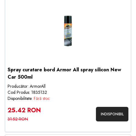
Spray curatare bord Armor All spray silicon New
Car 500ml
Producător: ArmorAll
Cod Produs: 1835132
Disponibilitate:
Fără stoc
25.42 RON
INDISPONIBIL
31.52 RON