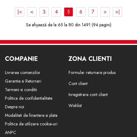
|<
<
3
4
5
6
7
>
>|
Se afișează de la 65 la 80 din 1491 (94 pagini)
COMPANIE
ZONA CLIENTI
Livrarea comenzilor
Formular returnare produs
Garantie si Returnari
Cont client
Termeni si conditii
Inregistrare cont client
Politica de confidentialitate
Wishlist
Despre noi
Modalitati de finantare si plata
Politica de utilizare cookie-uri
ANPC