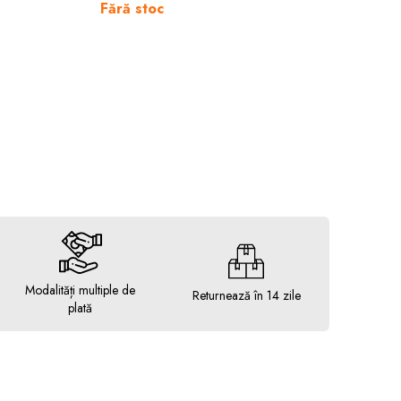
Fără stoc
Modalități multiple de
Returnează în 14 zile
plată