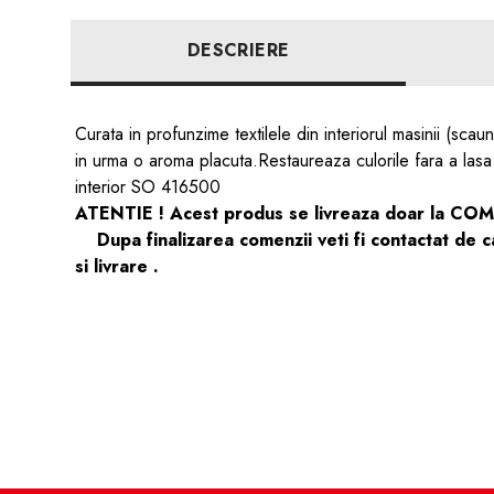
DESCRIERE
Curata in profunzime textilele din interiorul masinii (sc
in urma o aroma placuta.Restaureaza culorile fara a lasa 
interior SO 416500
ATENTIE ! Acest produs se livreaza doar la COMAN
Dupa finalizarea comenzii veti fi contactat de ca
si livrare .