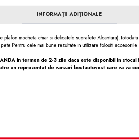
INFORMAȚII ADIȚIONALE
aune plafon mocheta chiar si delicatele suprafete Alcantara).Totoda
pete.Pentru cele mai bune rezultate in utilizare folositi accesorii
DA in termen de 2-3 zile daca este disponibil in stocul fu
tre un reprezentat de vanzari bestautovest care va va comu