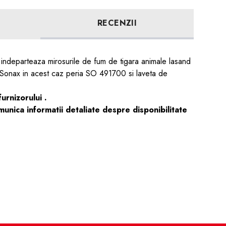
RECENZII
ta indeparteaza mirosurile de fum de tigara animale lasand
le Sonax in acest caz peria SO 491700 si laveta de
rnizorului .
nica informatii detaliate despre disponibilitate