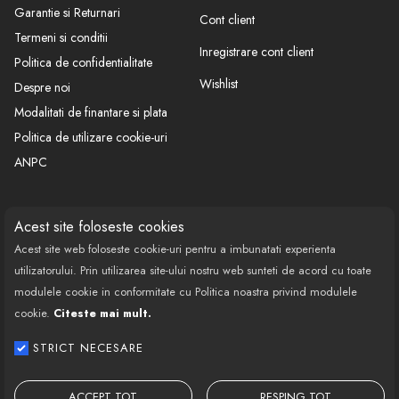
Garantie si Returnari
Cont client
Termeni si conditii
Inregistrare cont client
Politica de confidentialitate
Wishlist
Despre noi
Modalitati de finantare si plata
Politica de utilizare cookie-uri
ANPC
CONTACT
SOCIAL
Acest site foloseste cookies
Acest site web foloseste cookie-uri pentru a imbunatati experienta
Call Center: 0377 100 941
utilizatorului. Prin utilizarea site-ului nostru web sunteti de acord cu toate
Program de lucru: Luni-Vineri
modulele cookie in conformitate cu Politica noastra privind modulele
08:00 - 18:00
cookie.
Citeste mai mult.
Email: contact@bestautovest.ro
STRICT NECESARE
Copyright © 2022 E-AUTOPARTS EUROPA
SRL CUI: 32372789, Reg.Com.:
ACCEPT TOT
RESPING TOT