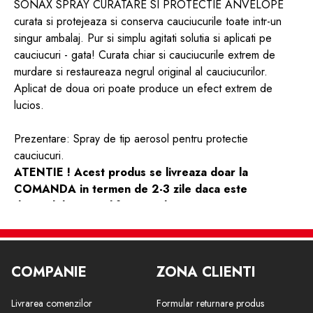
SONAX SPRAY CURATARE SI PROTECTIE ANVELOPE
curata si protejeaza si conserva cauciucurile toate intr-un
singur ambalaj. Pur si simplu agitati solutia si aplicati pe
cauciucuri - gata! Curata chiar si cauciucurile extrem de
murdare si restaureaza negrul original al cauciucurilor.
Aplicat de doua ori poate produce un efect extrem de
lucios.
Prezentare: Spray de tip aerosol pentru protectie
cauciucuri.
ATENTIE ! Acest produs se livreaza doar la
COMANDA in termen de 2-3 zile daca este
disponibil in stocul furnizorului .
Dupa finalizarea comenzii veti fi contactat de
catre un reprezentat de vanzari bestautovest care
va va comunica informatii detaliate despre
COMPANIE
ZONA CLIENTI
disponibilitate si livrare .
Livrarea comenzilor
Formular returnare produs