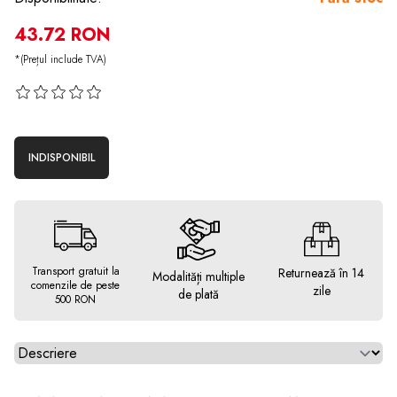
43.72 RON
*(Prețul include TVA)
INDISPONIBIL
Transport gratuit la
Returnează în 14
Modalități multiple
comenzile de peste
zile
de plată
500 RON
Alegeti tab