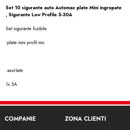
Set 10 sigurante auto Automax plate Mini ingropate
, Sigurante Low Profile 5-30A
Set sigurante fuzibile
-plate mini profil mic
-asortate:
1x 5A
1x 7.5A
2X 10A
COMPANIE
ZONA CLIENTI
2X 15A