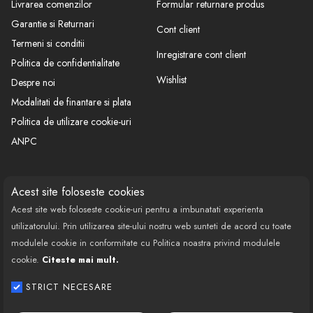
Livrarea comenzilor
Formular returnare produs
2X 20A
Garantie si Returnari
Cont client
Termeni si conditii
Inregistrare cont client
1X 25A
Politica de confidentialitate
Wishlist
Despre noi
1X 30A
Modalitati de finantare si plata
Politica de utilizare cookie-uri
-10buc la blister.
ANPC
CONTACT
SOCIAL
Acest site foloseste cookies
Acest site web foloseste cookie-uri pentru a imbunatati experienta
Call Center: 0377 100 941
utilizatorului. Prin utilizarea site-ului nostru web sunteti de acord cu toate
Program de lucru: Luni-Vineri
modulele cookie in conformitate cu Politica noastra privind modulele
08:00 - 18:00
cookie.
Citeste mai mult.
Email: contact@bestautovest.ro
STRICT NECESARE
Copyright © 2022 E-AUTOPARTS EUROPA