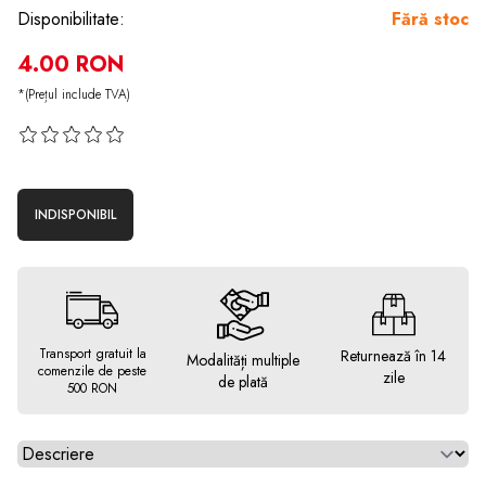
Disponibilitate:
Fără stoc
4.00 RON
*(Prețul include TVA)
INDISPONIBIL
Transport gratuit la
Returnează în 14
Modalități multiple
comenzile de peste
zile
de plată
500 RON
Alegeti tab