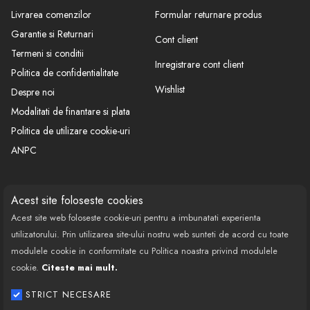
Livrarea comenzilor
Formular returnare produs
Garantie si Returnari
Cont client
Termeni si conditii
Inregistrare cont client
Politica de confidentialitate
Wishlist
Despre noi
Modalitati de finantare si plata
Politica de utilizare cookie-uri
ANPC
CONTACT
SOCIAL
Acest site foloseste cookies
Acest site web foloseste cookie-uri pentru a imbunatati experienta
Call Center: 0377 100 941
utilizatorului. Prin utilizarea site-ului nostru web sunteti de acord cu toate
Program de lucru: Luni-Vineri
modulele cookie in conformitate cu Politica noastra privind modulele
08:00 - 18:00
cookie.
Citeste mai mult.
Email: contact@bestautovest.ro
STRICT NECESARE