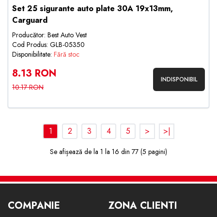
Set 25 sigurante auto plate 30A 19x13mm,
Carguard
Producător: Best Auto Vest
Cod Produs: GLB-05350
Disponibilitate:
Fără stoc
8.13 RON
INDISPONIBIL
10.17 RON
1
2
3
4
5
>
>|
Se afișează de la 1 la 16 din 77 (5 pagini)
COMPANIE
ZONA CLIENTI