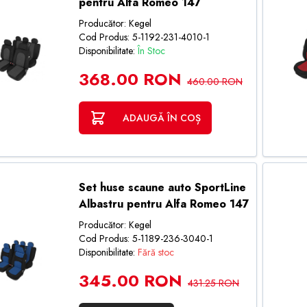
pentru Alfa Romeo 147
Producător: Kegel
Cod Produs: 5-1192-231-4010-1
Disponibilitate:
În Stoc
368.00 RON
460.00 RON
ADAUGĂ ÎN COȘ
Set huse scaune auto SportLine
Albastru pentru Alfa Romeo 147
Producător: Kegel
Cod Produs: 5-1189-236-3040-1
Disponibilitate:
Fără stoc
345.00 RON
431.25 RON