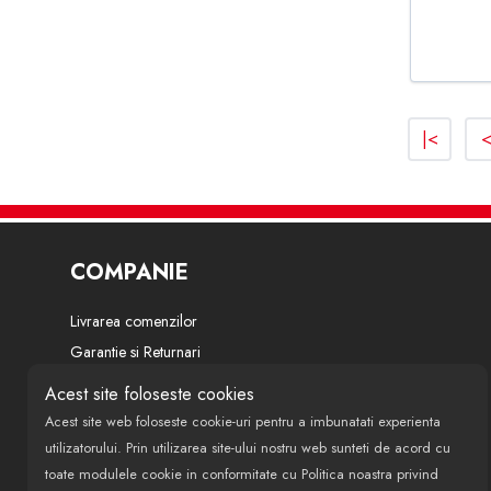
205 I (741A/C) 1983-1987
206 CC (2D) 2000-
206 SW (2E/K) 2002-
|<
206 HATCHBACK (2A/C) 1998-
206 LIMUZINA 2007-
206+ (T3E) 2009-
207 (WA_ WC_) 2006-
COMPANIE
207 CC (WD_) 2007-
Livrarea comenzilor
207 SW (WK_) 2007-
Garantie si Returnari
207 VAN 2007-
Termeni si conditii
Acest site foloseste cookies
Politica de confidentialitate
207 LIMUZINA 2007-
Acest site web foloseste cookie-uri pentru a imbunatati experienta
Despre noi
utilizatorului. Prin utilizarea site-ului nostru web sunteti de acord cu
3 (BK) 2003-2009
toate modulele cookie in conformitate cu Politica noastra privind
Modalitati de finantare si plata