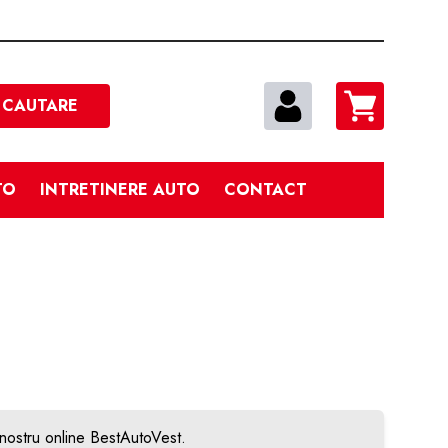
Cautare
CAUTARE
TO
INTRETINERE AUTO
CONTACT
 nostru online BestAutoVest.