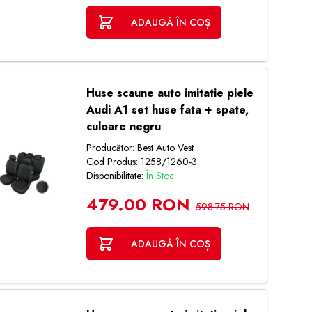
ADAUGĂ ÎN COȘ
Huse scaune auto imitatie piele
Audi A1 set huse fata + spate,
culoare negru
Producător: Best Auto Vest
Cod Produs: 1258/1260-3
Disponibilitate:
În Stoc
479.00 RON
598.75 RON
ADAUGĂ ÎN COȘ