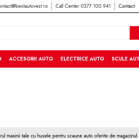
ontact@bestautovest.ro
Call Center:
0377 100 941
Contact
O
ACCESORII AUTO
ELECTRICE AUTO
SCULE AU
orul masinii tale cu husele pentru scaune auto oferite de magazinul