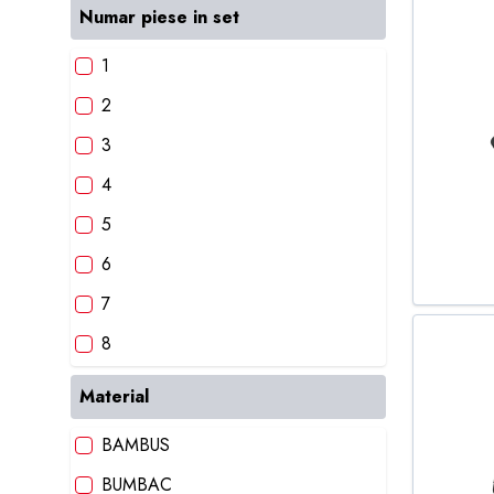
VERDE
Numar piese in set
1
2
3
4
5
6
7
8
9
Material
10
BAMBUS
BUMBAC