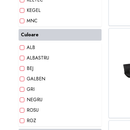
KEGEL
MNC
ROUTE 66
Culoare
STREETWIZE
ALB
SUMEX
ALBASTRU
BEJ
GALBEN
GRI
NEGRU
ROSU
ROZ