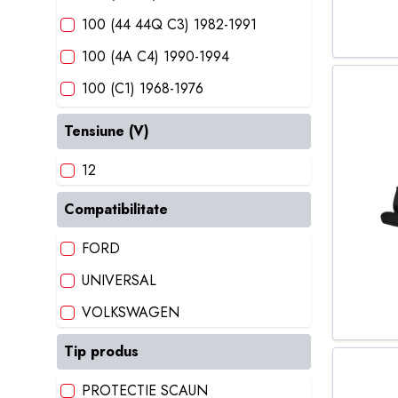
100 (44 44Q C3) 1982-1991
100 (4A C4) 1990-1994
100 (C1) 1968-1976
100 AVANT (43 C2) 1977-1983
Tensiune (V)
100 AVANT (44 44Q C3) 1982-
12
1990
100 AVANT (4A C4) 1990-1994
Compatibilitate
1007 (KM_) 2005-
FORD
105120 (744) 1983-1990
UNIVERSAL
106 I (1A 1C) 1991-1996
VOLKSWAGEN
106 II (1) 1996-
Tip produs
121 III (JASM JBSM) 1996-2003
PROTECTIE SCAUN
1310 COMBI 1983-2004