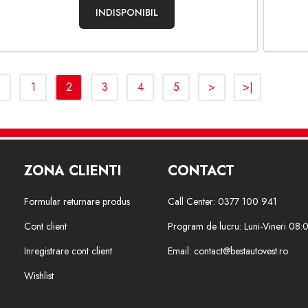
INDISPONIBIL
<
1
2
3
4
5
>
>|
ZONA CLIENTI
CONTACT
Formular returnare produs
Call Center: 0377 100 941
Cont client
Program de lucru: Luni-Vineri 08:
Inregistrare cont client
Email: contact@bestautovest.ro
Wishlist