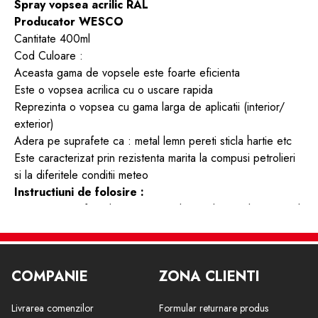
Spray vopsea acrilic RAL
Producator WESCO
Cantitate 400ml
Cod Culoare :
Aceasta gama de vopsele este foarte eficienta
Este o vopsea acrilica cu o uscare rapida
Reprezinta o vopsea cu gama larga de aplicatii (interior/
exterior)
Adera pe suprafete ca : metal lemn pereti sticla hartie etc
Este caracterizat prin rezistenta marita la compusi petrolieri
si la diferitele conditii meteo
Instructiuni de folosire :
-Curatati suprafata de orice urma de murdarie aplicati primul
strat sub forma de primer . Agitati recipientul timp de cateva
minute inainte de utilizare . Tineti spray-ul in pozitie verticala
si aplicati vopseaua de la o distanta de aproximativ de 25
COMPANIE
ZONA CLIENTI
cm . Aplicati in strat subtire si repetati actiunea de 2- 3 ori la
interval de aprox 45 €“ 50 de minute daca este nevoie de
Livrarea comenzilor
Formular returnare produs
mai multe aplicari.