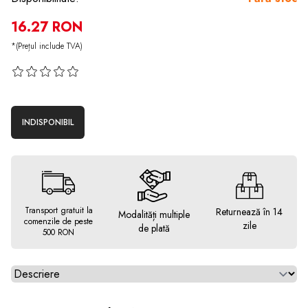
16.27 RON
*(Prețul include TVA)
INDISPONIBIL
Transport gratuit la
Returnează în 14
Modalități multiple
comenzile de peste
zile
de plată
500 RON
Alegeti tab