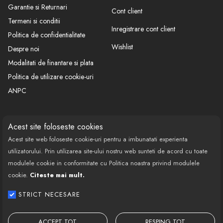
-Dupa utilizare este recomandat sa intoarceti spray-ul cu
Garantie si Returnari
Cont client
capacul in jos si pulverizati pentru cateva secunde . Astfel
Termeni si conditii
Inregistrare cont client
eliminati resturile de vopsea din interiorul tubului de
Politica de confidentialitate
pulverizare in acest fel veti putea reutiliza spray-ul .
Wishlist
Despre noi
Modalitati de finantare si plata
Politica de utilizare cookie-uri
ANPC
CONTACT
SOCIAL
Acest site foloseste cookies
Acest site web foloseste cookie-uri pentru a imbunatati experienta
Call Center: 0377 100 941
utilizatorului. Prin utilizarea site-ului nostru web sunteti de acord cu toate
Program de lucru: Luni-Vineri
modulele cookie in conformitate cu Politica noastra privind modulele
08:00 - 18:00
cookie.
Citeste mai mult.
Email: contact@bestautovest.ro
STRICT NECESARE
Copyright © 2022 E-AUTOPARTS EUROPA
SRL CUI: 32372789, Reg.Com.:
ACCEPT TOT
RESPING TOT