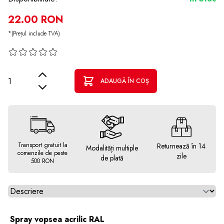
22.00 RON
*(Prețul include TVA)
Cantitate
ADAUGĂ ÎN COȘ
Transport gratuit la
Returnează în 14
Modalități multiple
comenzile de peste
zile
de plată
500 RON
Alegeti tab
Spray vopsea acrilic RAL