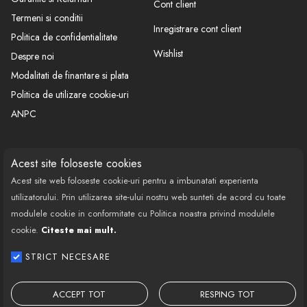
Cont client
capacul in jos si pulverizati pentru cateva secunde . Astfel
Termeni si conditii
Inregistrare cont client
eliminati resturile de vopsea din interiorul tubului de
Politica de confidentialitate
pulverizare in acest fel veti putea reutiliza spray-ul .
Wishlist
Despre noi
Modalitati de finantare si plata
Politica de utilizare cookie-uri
ANPC
CONTACT
SOCIAL
Acest site foloseste cookies
Acest site web foloseste cookie-uri pentru a imbunatati experienta
Call Center: 0377 100 941
utilizatorului. Prin utilizarea site-ului nostru web sunteti de acord cu toate
Program de lucru: Luni-Vineri
modulele cookie in conformitate cu Politica noastra privind modulele
08:00 - 18:00
cookie.
Citeste mai mult.
Email: contact@bestautovest.ro
STRICT NECESARE
Copyright © 2022 E-AUTOPARTS EUROPA
SRL CUI: 32372789, Reg.Com.:
ACCEPT TOT
RESPING TOT
J02/1129/2013