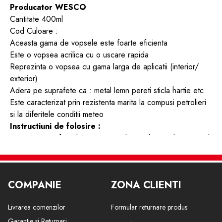
Producator WESCO
Cantitate 400ml
Cod Culoare :
Aceasta gama de vopsele este foarte eficienta
Este o vopsea acrilica cu o uscare rapida
Reprezinta o vopsea cu gama larga de aplicatii (interior/
exterior)
Adera pe suprafete ca : metal lemn pereti sticla hartie etc
Este caracterizat prin rezistenta marita la compusi petrolieri
si la diferitele conditii meteo
Instructiuni de folosire :
-Curatati suprafata de orice urma de murdarie aplicati primul
strat sub forma de primer . Agitati recipientul timp de cateva
minute inainte de utilizare . Tineti spray-ul in pozitie verticala
si aplicati vopseaua de la o distanta de aproximativ de 25
COMPANIE
ZONA CLIENTI
cm . Aplicati in strat subtire si repetati actiunea de 2- 3 ori la
interval de aprox 45 €“ 50 de minute daca este nevoie de
Livrarea comenzilor
Formular returnare produs
mai multe aplicari.
-Dupa utilizare este recomandat sa intoarceti spray-ul cu
Garantie si Returnari