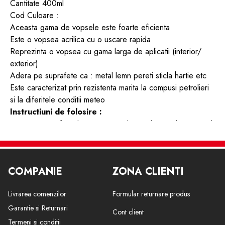
Cantitate 400ml
Cod Culoare :
Aceasta gama de vopsele este foarte eficienta
Este o vopsea acrilica cu o uscare rapida
Reprezinta o vopsea cu gama larga de aplicatii (interior/
exterior)
Adera pe suprafete ca : metal lemn pereti sticla hartie etc
Este caracterizat prin rezistenta marita la compusi petrolieri
si la diferitele conditii meteo
Instructiuni de folosire :
-Curatati suprafata de orice urma de murdarie aplicati primul
strat sub forma de primer . Agitati recipientul timp de cateva
minute inainte de utilizare . Tineti spray-ul in pozitie verticala
si aplicati vopseaua de la o distanta de aproximativ de 25
COMPANIE
ZONA CLIENTI
cm . Aplicati in strat subtire si repetati actiunea de 2- 3 ori la
interval de aprox 45 €“ 50 de minute daca este nevoie de
Livrarea comenzilor
Formular returnare produs
mai multe aplicari.
-Dupa utilizare este recomandat sa intoarceti spray-ul cu
Garantie si Returnari
Cont client
capacul in jos si pulverizati pentru cateva secunde . Astfel
Termeni si conditii