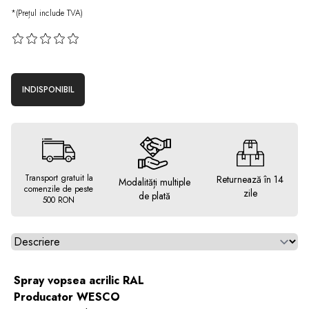
*(Prețul include TVA)
INDISPONIBIL
Transport gratuit la
Returnează în 14
Modalități multiple
comenzile de peste
zile
de plată
500 RON
Alegeti tab
Spray vopsea acrilic RAL
Producator WESCO