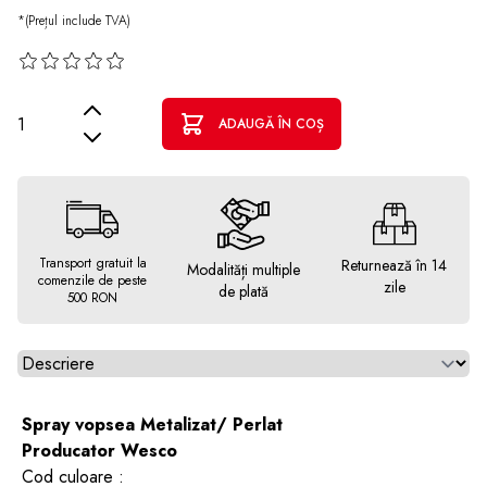
*(Prețul include TVA)
Cantitate
ADAUGĂ ÎN COȘ
Transport gratuit la
Returnează în 14
Modalități multiple
comenzile de peste
zile
de plată
500 RON
Alegeti tab
Spray vopsea Metalizat/ Perlat
Producator Wesco
Cod culoare :