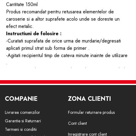
Cantitate 150ml
Produs recomandat pentru retusarea elementelor de
caroserie si a altor suprafete acolo unde se doreste un
efect metalic.
Instructiuni de folosire :
-Curatati suprafata de orice urma de murdarie/degresati
aplicati primul strat sub forma de primer .
-Agitati recipientul timp de cateva minute inainte de utilizare
.
-Tineti spray-ul in pozitie verticala si aplicati vopseaua de la
o distanta de aproximativ de 25 cm .
-Aplicati in strat subtire si repetati actiunea de 2- 3 ori la
interval de aprox 45 €“ 50 de minute daca este nevoie de
COMPANIE
ZONA CLIENTI
mai multe aplicari.
-Dupa utilizare este recomandat sa intoarceti spray-ul cu
Livrarea comenzilor
Formular returnare produs
capacul in jos si pulverizati pentru cateva secunde . Astfel
eliminati resturile de vopsea din interiorul tubului de
Garantie si Returnari
Cont client
pulverizare in acest fel veti putea reutiliza spray-ul .
Termeni si conditii
Inregistrare cont client