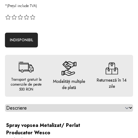
*(Prețul include TVA)
INDISPONIBIL
Transport gratuit la
Returnează în 14
Modalități multiple
comenzile de peste
zile
de plată
500 RON
Alegeti tab
Spray vopsea Metalizat/ Perlat
Producator Wesco