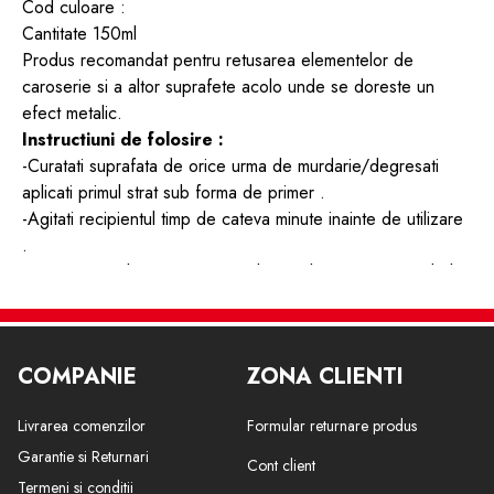
Cod culoare :
Cantitate 150ml
Produs recomandat pentru retusarea elementelor de
caroserie si a altor suprafete acolo unde se doreste un
efect metalic.
Instructiuni de folosire :
-Curatati suprafata de orice urma de murdarie/degresati
aplicati primul strat sub forma de primer .
-Agitati recipientul timp de cateva minute inainte de utilizare
.
-Tineti spray-ul in pozitie verticala si aplicati vopseaua de la
o distanta de aproximativ de 25 cm .
-Aplicati in strat subtire si repetati actiunea de 2- 3 ori la
interval de aprox 45 €“ 50 de minute daca este nevoie de
COMPANIE
ZONA CLIENTI
mai multe aplicari.
-Dupa utilizare este recomandat sa intoarceti spray-ul cu
Livrarea comenzilor
Formular returnare produs
capacul in jos si pulverizati pentru cateva secunde . Astfel
eliminati resturile de vopsea din interiorul tubului de
Garantie si Returnari
Cont client
pulverizare in acest fel veti putea reutiliza spray-ul .
Termeni si conditii