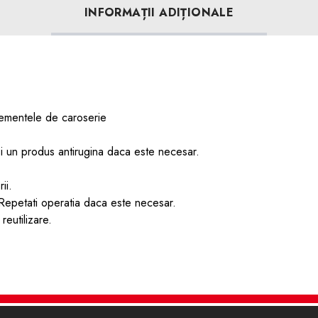
INFORMAȚII ADIȚIONALE
ementele de caroserie
 si un produs antirugina daca este necesar.
ii.
. Repetati operatia daca este necesar.
reutilizare.