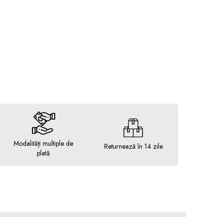
Modalități multiple de
Returnează în 14 zile
plată