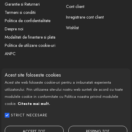
Garantie si Returnari
Cont client
Termeni si conditii
Inregistrare cont client
Politica de confidentialitate
Wishlist
Despre noi
Modalitati de finantare si plata
Politica de utilizare cookie-uri
ANPC
CONTACT
SOCIAL
Acest site foloseste cookies
Acest site web foloseste cookie-uri pentru a imbunatati experienta
Call Center: 0377 100 941
utilizatorului. Prin utilizarea site-ului nostru web sunteti de acord cu toate
Program de lucru: Luni-Vineri
modulele cookie in conformitate cu Politica noastra privind modulele
08:00 - 18:00
cookie.
Citeste mai mult.
Email: contact@bestautovest.ro
STRICT NECESARE
Copyright © 2022 E-AUTOPARTS EUROPA
SRL CUI: 32372789, Reg.Com.:
ACCEPT TOT
RESPING TOT