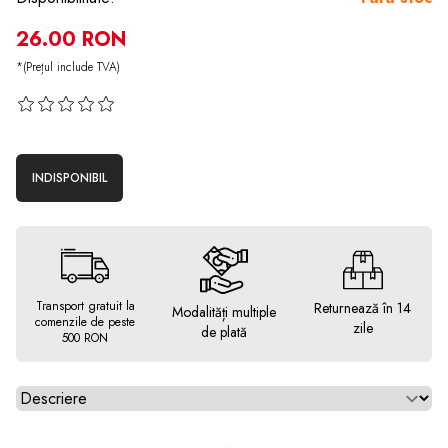
26.00 RON
*(Prețul include TVA)
INDISPONIBIL
Transport gratuit la
Returnează în 14
Modalități multiple
comenzile de peste
zile
de plată
500 RON
Alegeti tab