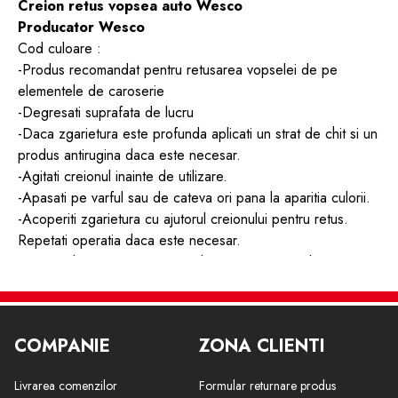
Creion retus vopsea auto Wesco
Producator Wesco
Cod culoare :
-Produs recomandat pentru retusarea vopselei de pe
elementele de caroserie
-Degresati suprafata de lucru
-Daca zgarietura este profunda aplicati un strat de chit si un
produs antirugina daca este necesar.
-Agitati creionul inainte de utilizare.
-Apasati pe varful sau de cateva ori pana la aparitia culorii.
-Acoperiti zgarietura cu ajutorul creionului pentru retus.
Repetati operatia daca este necesar.
-Dupa utilizare curatati creionul si punteti capacul pentru
reutilizare.
COMPANIE
ZONA CLIENTI
Livrarea comenzilor
Formular returnare produs