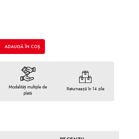
ADAUGĂ ÎN COȘ
Modalități multiple de
Returnează în 14 zile
plată