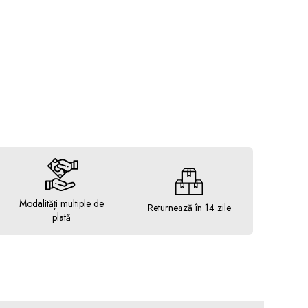
Modalități multiple de
Returnează în 14 zile
plată