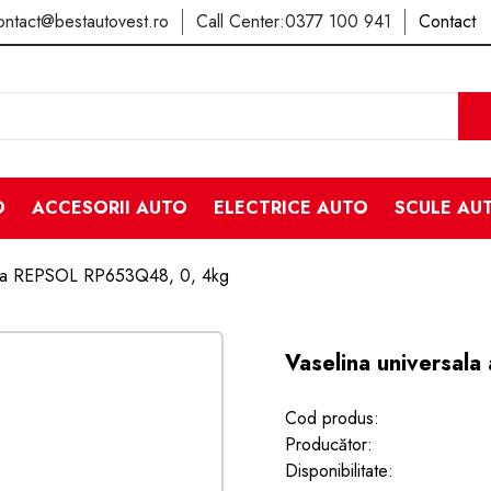
ontact@bestautovest.ro
Call Center:
0377 100 941
Contact
O
ACCESORII AUTO
ELECTRICE AUTO
SCULE AU
alba REPSOL RP653Q48, 0, 4kg
Vaselina universal
Cod produs:
Producător:
Disponibilitate: