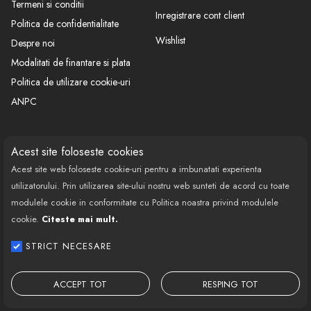
-imbunatateste eficienta motorului
Termeni si conditii
Inregistrare cont client
Politica de confidentialitate
-reduce consumul carburant
Wishlist
Despre noi
Modalitati de finantare si plata
-
Politica de utilizare cookie-uri
ANPC
-calitate garantata
-ofera excelente niveluri de protecÈ›ie in timpul
CONTACT
SOCIAL
Acest site foloseste cookies
condusului pe o varietate mare de condiÈ›ii de drum si
Acest site web foloseste cookie-uri pentru a imbunatati experienta
de temperatura
Call Center: 0377 100 941
utilizatorului. Prin utilizarea site-ului nostru web sunteti de acord cu toate
Program de lucru: Luni-Vineri
modulele cookie in conformitate cu Politica noastra privind modulele
-reduce depunerile si imbunatateste timpul de raspuns al
08:00 - 18:00
cookie.
Citeste mai mult.
masinii
Email: contact@bestautovest.ro
STRICT NECESARE
VW BMW Audi MINI Smart SEAT
-recomandat pentru :
Copyright © 2022 E-AUTOPARTS EUROPA
Honda Toyota Å koda Subaru Mercedes -Benz
SRL CUI: 32372789, Reg.Com.:
ACCEPT TOT
RESPING TOT
J02/1129/2013
SAE 5W-40; ACEA C3;n API SM/CF VW 502 00/ 505