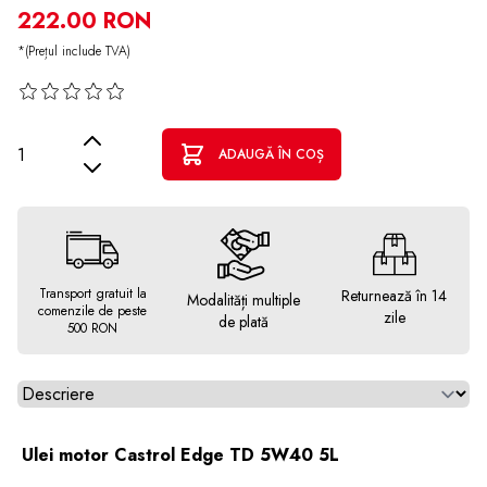
222.00 RON
*(Prețul include TVA)
Cantitate
ADAUGĂ ÎN COȘ
Transport gratuit la
Returnează în 14
Modalități multiple
comenzile de peste
zile
de plată
500 RON
Alegeti tab
Ulei motor Castrol Edge TD 5W40 5L