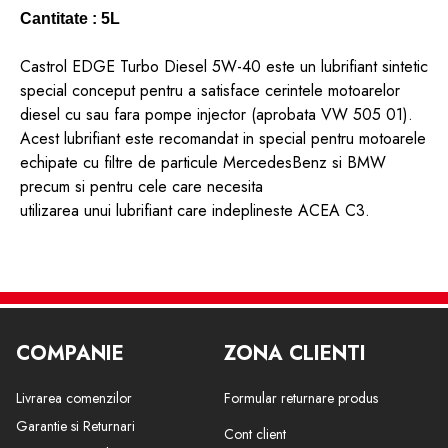
Cantitate :
5L
Castrol
EDGE
Turbo Diesel
5W
-40
este un
lubrifiant
sintetic
special
conceput
pentru a satisface
cerintele
motoare
lor
diesel
cu
sau
fara
pompe
injector
(
aprobata
VW
505 01
)
.
Acest
lubrifiant
este recomandat in special
pentru motoarele
echipate
cu
filtre de
particule
MercedesBenz
si
BMW
precum si pentru
cele care necesita
utilizarea unui
lubrifiant
care indeplineste
ACEA
C3
.
-Va ajuta sa maximizati performanta motorului pe termen
scurt È™i lung
COMPANIE
ZONA CLIENTI
-ajuta pentru a sustine o performanta imbunatatita pentru
lungi perioade de timp chiar si atunci cand este sub
Livrarea comenzilor
Formular returnare produs
presiune
Garantie si Returnari
Cont client