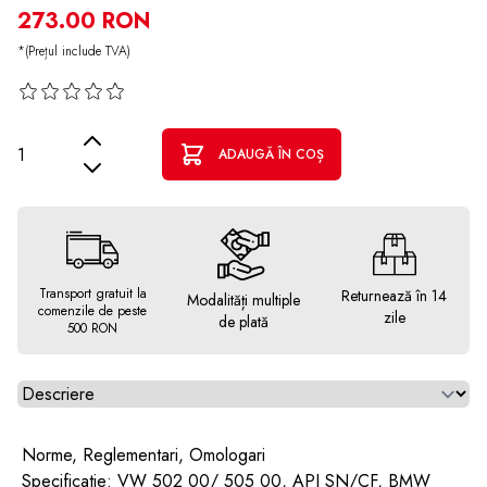
273.00 RON
*(Prețul include TVA)
Cantitate
ADAUGĂ ÎN COȘ
Transport gratuit la
Returnează în 14
Modalități multiple
comenzile de peste
zile
de plată
500 RON
Alegeti tab
Norme, Reglementari, Omologari
Specificatie: VW 502 00/ 505 00, API SN/CF, BMW