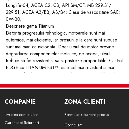
Longlife-04, ACEA C2, C3, API SM/CF, MB 229.31/
229.51, ACEA A3/B3, A3/B4; Clasa de vascozitate SAE:
0W-30;
Descriere gama Titanium
Datorita progresului tehnologic, motoarele sunt mai
puternice, mai eficiente, iar presiunile la care sunt supuse
sunt mai mari ca niciodata. Doar uleiul de motor previne
degradarea componentelor metalice, de aceea, uleiul
trebuie sa fie rezistent si sa-si pastreze proprietatile. Castrol
EDGE cu TITANIUM FST™ este cel mai rezistent si mai
avansat ulei din gama noastra. Imbunatatit cu TITANIUM i-
am dublat rezistenta filmului, prevenind degradarea peliculei
de ulei si reducand frecarea.
COMPANIE
ZONA CLIENTI
Livrarea comenzilor
Formular returnare produs
Garantie si Returnari
Cont client