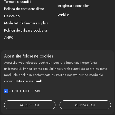
Termeni si conditii
Inregistrare cont client
Politica de confidentialitate
Wishlist
Despre noi
Modalitati de finantare si plata
Politica de utilizare cookie-uri
ANPC
CONTACT
SOCIAL
Acest site foloseste cookies
Acest site web foloseste cookie-uri pentru a imbunatati experienta
Call Center: 0377 100 941
utilizatorului. Prin utilizarea site-ului nostru web sunteti de acord cu toate
Program de lucru: Luni-Vineri
modulele cookie in conformitate cu Politica noastra privind modulele
08:00 - 18:00
cookie.
Citeste mai mult.
Email: contact@bestautovest.ro
STRICT NECESARE
Copyright © 2022 E-AUTOPARTS EUROPA
SRL CUI: 32372789, Reg.Com.:
ACCEPT TOT
RESPING TOT
J02/1129/2013