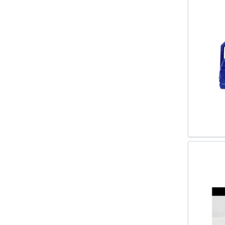
CHF
DEX II
DEX III
H46
HLP32
HLP46
HLP68
M30
M40
T90
ULEI 2T