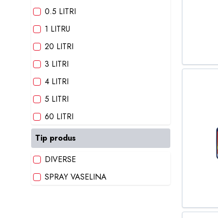
5W30
OIL AUTO MAXX
0.5 LITRI
5W40
OLIPES
1 LITRU
5W50
QUICK BRAKE
20 LITRI
74W140
RECORD UNGARIA
3 LITRI
75W
REPSOL
4 LITRI
75W140
TOTAL QUARTZ
5 LITRI
75W80
TRW
60 LITRI
75W85
XERAMIC
Tip produs
75W90
80W
DIVERSE
80W90
SPRAY VASELINA
85W90
ATF