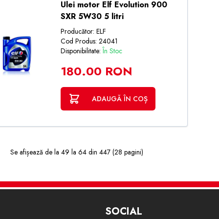
Ulei motor Elf Evolution 900
SXR 5W30 5 litri
Producător: ELF
Cod Produs: 24041
Disponibilitate:
În Stoc
180.00 RON
ADAUGĂ ÎN COȘ
Se afișează de la 49 la 64 din 447 (28 pagini)
SOCIAL