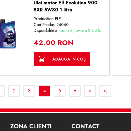
Ulei motor Elf Evolution 900
SXR 5W30 1 litru
Producător: ELF
Cod Produs: 24040
Disponibilitate:
Furnizor; Livrare 2-3 Zile
42.00 RON
ADAUGĂ ÎN COȘ
<
2
3
4
5
6
>
>|
ZONA CLIENTI
CONTACT