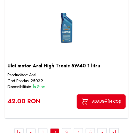
Ulei motor Aral High Tronic 5W40 1 litru
Producător: Aral
Cod Produs: 25039
Disponibilitate:
În Stoc
42.00 RON
ADAUGĂ ÎN COȘ
|<
<
1
2
3
4
5
>
>|