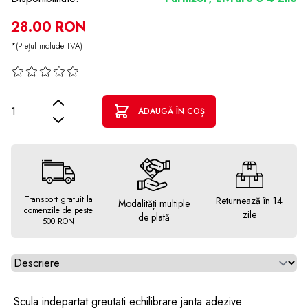
28.00 RON
*(Prețul include TVA)
Cantitate
ADAUGĂ ÎN COȘ
Transport gratuit la
Returnează în 14
Modalități multiple
comenzile de peste
zile
de plată
500 RON
Alegeti tab
Scula indepartat greutati echilibrare janta adezive