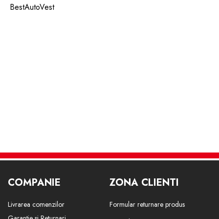
BestAutoVest
COMPANIE
ZONA CLIENTI
Livrarea comenzilor
Formular returnare produs
Garantie si Returnari