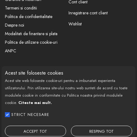
Cont client
Termeni si conditii
Inregistrare cont client
Politica de confidentialitate
Wishlist
Despre noi
Modalitati de finantare si plata
Politica de utilizare cookie-uri
ANPC
CONTACT
SOCIAL
Acest site foloseste cookies
Acest site web foloseste cookie-uri pentru a imbunatati experienta
Call Center: 0377 100 941
utilizatorului. Prin utilizarea site-ului nostru web sunteti de acord cu toate
Program de lucru: Luni-Vineri
modulele cookie in conformitate cu Politica noastra privind modulele
08:00 - 18:00
cookie.
Citeste mai mult.
Email: contact@bestautovest.ro
STRICT NECESARE
Copyright © 2022 E-AUTOPARTS EUROPA
SRL CUI: 32372789, Reg.Com.:
ACCEPT TOT
RESPING TOT
J02/1129/2013