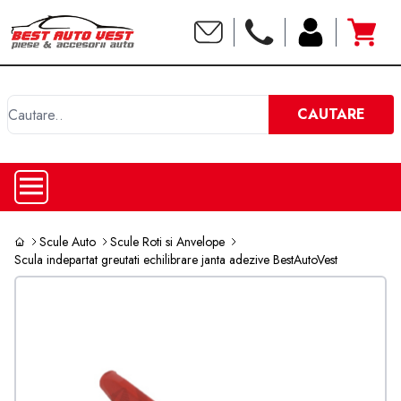
C
CAUTARE
Scule Auto
Scule Roti si Anvelope
Scula indepartat greutati echilibrare janta adezive BestAutoVest