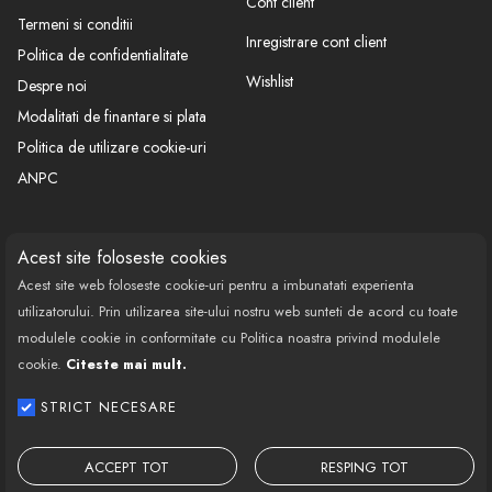
Cont client
Termeni si conditii
Inregistrare cont client
Politica de confidentialitate
Wishlist
Despre noi
Modalitati de finantare si plata
Politica de utilizare cookie-uri
ANPC
CONTACT
SOCIAL
Acest site foloseste cookies
Acest site web foloseste cookie-uri pentru a imbunatati experienta
Call Center: 0377 100 941
utilizatorului. Prin utilizarea site-ului nostru web sunteti de acord cu toate
Program de lucru: Luni-Vineri
modulele cookie in conformitate cu Politica noastra privind modulele
08:00 - 18:00
cookie.
Citeste mai mult.
Email: contact@bestautovest.ro
STRICT NECESARE
Copyright © 2022 E-AUTOPARTS EUROPA
SRL CUI: 32372789, Reg.Com.:
ACCEPT TOT
RESPING TOT
J02/1129/2013