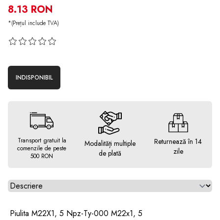
8.13 RON
*(Prețul include TVA)
INDISPONIBIL
Transport gratuit la
Returnează în 14
Modalități multiple
comenzile de peste
zile
de plată
500 RON
Alegeti tab
Piulita M22X1, 5 Npz-Ty-000 M22x1, 5